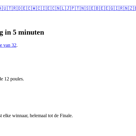
🇺
🇹🇷
🇩🇪
🇨🇼
🇨🇮
🇪🇨
🇳🇱
🇯🇵
🇹🇳
🇸🇪
🇧🇪
🇪🇬
🇮🇷
🇳🇿

g in 5 minuten
e van 32
.
de 12 poules.
 elke winnaar, helemaal tot de Finale.