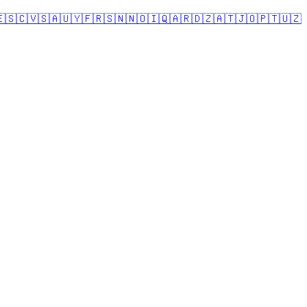
🇸
🇨🇻
🇸🇦
🇺🇾
🇫🇷
🇸🇳
🇳🇴
🇮🇶
🇦🇷
🇩🇿
🇦🇹
🇯🇴
🇵🇹
🇺🇿