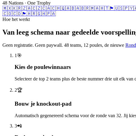
48 Nations · One Trophy
🇲🇽
🇰🇷
🇿🇦
🇨🇿
🇨🇦
🇨🇭
🇶🇦
🇧🇦
🇧🇷
🇲🇦
🇭🇹
🏴󠁧󠁢󠁳󠁣󠁴󠁿
🇺🇸
🇵🇾

🇨🇴
🇨🇩
🏴󠁧󠁢󠁥󠁮󠁧󠁿
🇭🇷
🇬🇭
🇵🇦
Hoe het werkt
Van leeg schema naar gedeelde voorspellin
Geen registratie. Geen paywall. 48 teams, 12 poules, de nieuwe
Rond
1
🎯
Kies de poulewinnaars
Selecteer de top 2 teams plus de beste nummer drie uit elk van 
2
🏆
Bouw je knockout-pad
Automatisch gegenereerd schema voor de ronde van 32. Jij kiest
3
📲