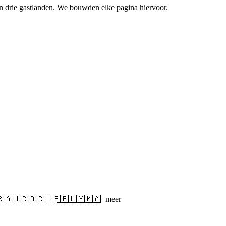
n drie gastlanden. We bouwden elke pagina hiervoor.

🇦🇺
🇨🇴
🇨🇱
🇵🇪
🇺🇾
🇲🇦
+meer