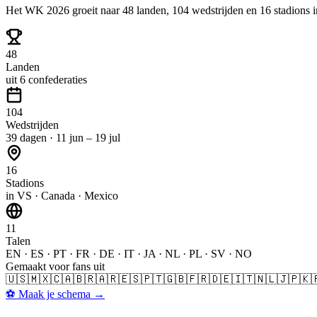
Het WK 2026 groeit naar 48 landen, 104 wedstrijden en 16 stadions i
48
Landen
uit 6 confederaties
104
Wedstrijden
39 dagen · 11 jun – 19 jul
16
Stadions
in VS · Canada · Mexico
11
Talen
EN · ES · PT · FR · DE · IT · JA · NL · PL · SV · NO
Gemaakt voor fans uit
🇺🇸
🇲🇽
🇨🇦
🇧🇷
🇦🇷
🇪🇸
🇵🇹
🇬🇧
🇫🇷
🇩🇪
🇮🇹
🇳🇱
🇯🇵
🇰
⚽
Maak je schema
→