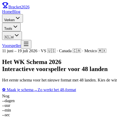
Bracket
2026
Home
Blog
Verken
Tools
🇳🇱
nl
Voorspeller
11 juni – 19 juli 2026 · VS 🇺🇸 · Canada 🇨🇦 · Mexico 🇲🇽
Het WK Schema 2026
Interactieve voorspeller voor 48 landen
Het eerste schema voor het nieuwe format met 48 landen. Kies de wi
⚽
Maak je schema
→
Zo werkt het 48-format
Nog
--
dagen
--
uur
--
min
--
sec