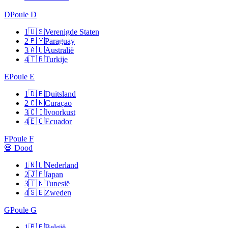
D
Poule D
1
🇺🇸
Verenigde Staten
2
🇵🇾
Paraguay
3
🇦🇺
Australië
4
🇹🇷
Turkije
E
Poule E
1
🇩🇪
Duitsland
2
🇨🇼
Curaçao
3
🇨🇮
Ivoorkust
4
🇪🇨
Ecuador
F
Poule F
💀 Dood
1
🇳🇱
Nederland
2
🇯🇵
Japan
3
🇹🇳
Tunesië
4
🇸🇪
Zweden
G
Poule G
1
🇧🇪
België