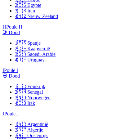
2
🇪🇬
Egypte
3
🇮🇷
Iran
4
🇳🇿
Nieuw-Zeeland
H
Poule H
💀 Dood
1
🇪🇸
Spanje
2
🇨🇻
Kaapverdië
3
🇸🇦
Saoedi-Arabië
4
🇺🇾
Uruguay
I
Poule I
💀 Dood
1
🇫🇷
Frankrijk
2
🇸🇳
Senegal
3
🇳🇴
Noorwegen
4
🇮🇶
Irak
J
Poule J
1
🇦🇷
Argentinië
2
🇩🇿
Algerije
3
🇦🇹
Oostenrijk