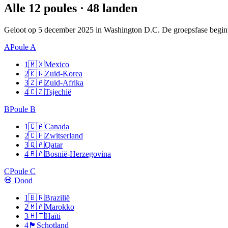
Alle 12 poules · 48 landen
Geloot op 5 december 2025 in Washington D.C. De groepsfase begint o
A
Poule A
1
🇲🇽
Mexico
2
🇰🇷
Zuid-Korea
3
🇿🇦
Zuid-Afrika
4
🇨🇿
Tsjechië
B
Poule B
1
🇨🇦
Canada
2
🇨🇭
Zwitserland
3
🇶🇦
Qatar
4
🇧🇦
Bosnië-Herzegovina
C
Poule C
💀 Dood
1
🇧🇷
Brazilië
2
🇲🇦
Marokko
3
🇭🇹
Haïti
4
🏴󠁧󠁢󠁳󠁣󠁴󠁿
Schotland