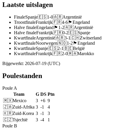
Laatste uitslagen
Finale
Spanje
🇪🇸
1
-
0
🇦🇷
Argentinië
Troostfinale
Frankrijk
🇫🇷
4
-
6
🏴󠁧󠁢󠁥󠁮󠁧󠁿
Engeland
Halve finale
Engeland
🏴󠁧󠁢󠁥󠁮󠁧󠁿
1
-
2
🇦🇷
Argentinië
Halve finale
Frankrijk
🇫🇷
0
-
2
🇪🇸
Spanje
Kwartfinale
Argentinië
🇦🇷
3
-
1
🇨🇭
Zwitserland
Kwartfinale
Noorwegen
🇳🇴
1
-
2
🏴󠁧󠁢󠁥󠁮󠁧󠁿
Engeland
Kwartfinale
Spanje
🇪🇸
2
-
1
🇧🇪
België
Kwartfinale
Frankrijk
🇫🇷
2
-
0
🇲🇦
Marokko
Bijgewerkt
:
2026-07-19
(UTC)
Poulestanden
Poule A
Team
G
DS
Ptn
🇲🇽
Mexico
3
+6
9
🇿🇦
Zuid-Afrika
3
-1
4
🇰🇷
Zuid-Korea
3
-1
3
🇨🇿
Tsjechië
3
-4
1
Poule B