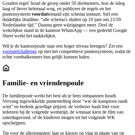
Gouden regel: houd de groep onder 50 deelnemers, hou de inleg
laag of liever helemaal weg, en publiceer de regels en het
puntensysteem
voordat
iemand zijn schema instuurt. Stel een
duidelijke deadline: “alle schema's sluiten op 10 juni om 23:59
Nederlandse tijd.” Daarna geen wijzigingen meer. Deel de
wekelijkse stand in de kantoor-WhatsApp — een gedeeld Google
Sheet werkt het makkelijkst.
Wil je de kantoorpoule naar een hoger niveau brengen? Zet een
voorspelchallenge
op met het competitieve puntensysteem, zodat de
echte voetbalkenners hun gelijk kunnen halen.
Familie- en vriendenpoule
De familiepoule werkt het best als je hem ontspannen houdt.
Vervang ingewikkelde puntentelling door “wie de kampioen raadt
wint” en bedenk gezellige prijzen: de verliezer haalt friet voor
iedereen bij de volgende wedstrijd, de winnaar kiest de film van
zaterdagavond, of de kinderen mogen tot het volgende WK
opscheppen.
Tip voor de allerjongsten: laat ze kiezen op vlag in plaats van op