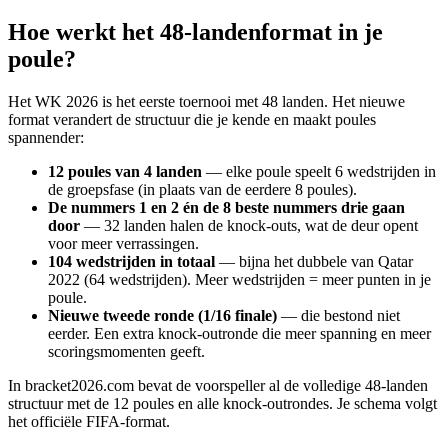
Hoe werkt het 48-landenformat in je
poule?
Het WK 2026 is het eerste toernooi met 48 landen. Het nieuwe
format verandert de structuur die je kende en maakt poules
spannender:
12 poules van 4 landen
— elke poule speelt 6 wedstrijden in
de groepsfase (in plaats van de eerdere 8 poules).
De nummers 1 en 2 én de 8 beste nummers drie gaan
door
— 32 landen halen de knock-outs, wat de deur opent
voor meer verrassingen.
104 wedstrijden in totaal
— bijna het dubbele van Qatar
2022 (64 wedstrijden). Meer wedstrijden = meer punten in je
poule.
Nieuwe tweede ronde (1/16 finale)
— die bestond niet
eerder. Een extra knock-outronde die meer spanning en meer
scoringsmomenten geeft.
In bracket2026.com bevat de voorspeller al de volledige 48-landen
structuur met de 12 poules en alle knock-outrondes. Je schema volgt
het officiële FIFA-format.