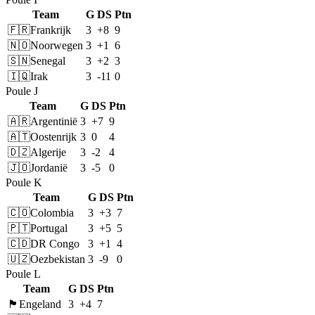
Team
G
DS
Ptn
🇫🇷
Frankrijk
3
+8
9
🇳🇴
Noorwegen
3
+1
6
🇸🇳
Senegal
3
+2
3
🇮🇶
Irak
3
-11
0
Poule J
Team
G
DS
Ptn
🇦🇷
Argentinië
3
+7
9
🇦🇹
Oostenrijk
3
0
4
🇩🇿
Algerije
3
-2
4
🇯🇴
Jordanië
3
-5
0
Poule K
Team
G
DS
Ptn
🇨🇴
Colombia
3
+3
7
🇵🇹
Portugal
3
+5
5
🇨🇩
DR Congo
3
+1
4
🇺🇿
Oezbekistan
3
-9
0
Poule L
Team
G
DS
Ptn
🏴󠁧󠁢󠁥󠁮󠁧󠁿
Engeland
3
+4
7