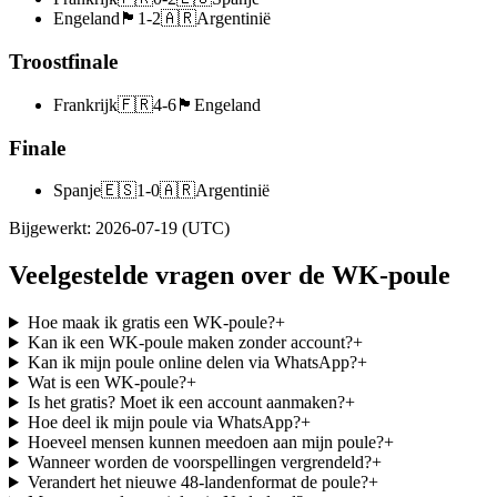
Engeland
🏴󠁧󠁢󠁥󠁮󠁧󠁿
1
-
2
🇦🇷
Argentinië
Troostfinale
Frankrijk
🇫🇷
4
-
6
🏴󠁧󠁢󠁥󠁮󠁧󠁿
Engeland
Finale
Spanje
🇪🇸
1
-
0
🇦🇷
Argentinië
Bijgewerkt
:
2026-07-19
(UTC)
Veelgestelde vragen over de WK-poule
Hoe maak ik gratis een WK-poule?
+
Kan ik een WK-poule maken zonder account?
+
Kan ik mijn poule online delen via WhatsApp?
+
Wat is een WK-poule?
+
Is het gratis? Moet ik een account aanmaken?
+
Hoe deel ik mijn poule via WhatsApp?
+
Hoeveel mensen kunnen meedoen aan mijn poule?
+
Wanneer worden de voorspellingen vergrendeld?
+
Verandert het nieuwe 48-landenformat de poule?
+