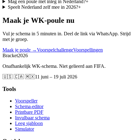
Mag een poule met inleg in Nederland?
+
Speelt Nederland zelf mee in 2026?
+
Maak je WK-poule nu
Vul je schema in 5 minuten in. Deel de link via WhatsApp. Strijd
met je groep.
Maak je poule →
Voorspelchallenge
Voorspellingen
Bracket
2026
Onafhankelijk WK-schema. Niet gelieerd aan FIFA.
🇺🇸 🇨🇦 🇲🇽
11 juni – 19 juli 2026
Tools
Voorspeller
Schema-editor
Printbare PDF
Invulbaar schema
Leeg sjabloon
Simulator