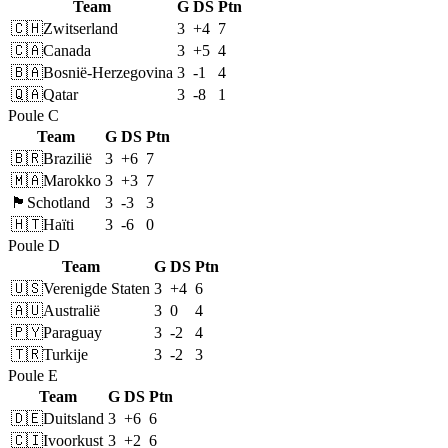
Team
G
DS
Ptn
🇨🇭
Zwitserland
3
+4
7
🇨🇦
Canada
3
+5
4
🇧🇦
Bosnië-Herzegovina
3
-1
4
🇶🇦
Qatar
3
-8
1
Poule C
Team
G
DS
Ptn
🇧🇷
Brazilië
3
+6
7
🇲🇦
Marokko
3
+3
7
🏴󠁧󠁢󠁳󠁣󠁴󠁿
Schotland
3
-3
3
🇭🇹
Haïti
3
-6
0
Poule D
Team
G
DS
Ptn
🇺🇸
Verenigde Staten
3
+4
6
🇦🇺
Australië
3
0
4
🇵🇾
Paraguay
3
-2
4
🇹🇷
Turkije
3
-2
3
Poule E
Team
G
DS
Ptn
🇩🇪
Duitsland
3
+6
6
🇨🇮
Ivoorkust
3
+2
6