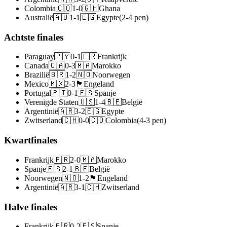
Colombia
🇨🇴
1
-
0
🇬🇭
Ghana
Australië
🇦🇺
1
-
1
🇪🇬
Egypte
(
2
-
4
pen
)
Achtste finales
Paraguay
🇵🇾
0
-
1
🇫🇷
Frankrijk
Canada
🇨🇦
0
-
3
🇲🇦
Marokko
Brazilië
🇧🇷
1
-
2
🇳🇴
Noorwegen
Mexico
🇲🇽
2
-
3
🏴󠁧󠁢󠁥󠁮󠁧󠁿
Engeland
Portugal
🇵🇹
0
-
1
🇪🇸
Spanje
Verenigde Staten
🇺🇸
1
-
4
🇧🇪
België
Argentinië
🇦🇷
3
-
2
🇪🇬
Egypte
Zwitserland
🇨🇭
0
-
0
🇨🇴
Colombia
(
4
-
3
pen
)
Kwartfinales
Frankrijk
🇫🇷
2
-
0
🇲🇦
Marokko
Spanje
🇪🇸
2
-
1
🇧🇪
België
Noorwegen
🇳🇴
1
-
2
🏴󠁧󠁢󠁥󠁮󠁧󠁿
Engeland
Argentinië
🇦🇷
3
-
1
🇨🇭
Zwitserland
Halve finales
Frankrijk
🇫🇷
0
-
2
🇪🇸
Spanje