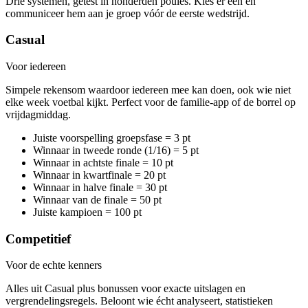
Drie systemen, getest in honderden poules. Kies er één en
communiceer hem aan je groep vóór de eerste wedstrijd.
Casual
Voor iedereen
Simpele rekensom waardoor iedereen mee kan doen, ook wie niet
elke week voetbal kijkt. Perfect voor de familie-app of de borrel op
vrijdagmiddag.
Juiste voorspelling groepsfase = 3 pt
Winnaar in tweede ronde (1/16) = 5 pt
Winnaar in achtste finale = 10 pt
Winnaar in kwartfinale = 20 pt
Winnaar in halve finale = 30 pt
Winnaar van de finale = 50 pt
Juiste kampioen = 100 pt
Competitief
Voor de echte kenners
Alles uit Casual plus bonussen voor exacte uitslagen en
vergrendelingsregels. Beloont wie écht analyseert, statistieken