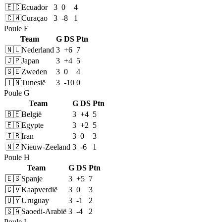
🇪🇨
Ecuador
3
0
4
🇨🇼
Curaçao
3
-8
1
Poule F
Team
G
DS
Ptn
🇳🇱
Nederland
3
+6
7
🇯🇵
Japan
3
+4
5
🇸🇪
Zweden
3
0
4
🇹🇳
Tunesië
3
-10
0
Poule G
Team
G
DS
Ptn
🇧🇪
België
3
+4
5
🇪🇬
Egypte
3
+2
5
🇮🇷
Iran
3
0
3
🇳🇿
Nieuw-Zeeland
3
-6
1
Poule H
Team
G
DS
Ptn
🇪🇸
Spanje
3
+5
7
🇨🇻
Kaapverdië
3
0
3
🇺🇾
Uruguay
3
-1
2
🇸🇦
Saoedi-Arabië
3
-4
2
Poule I