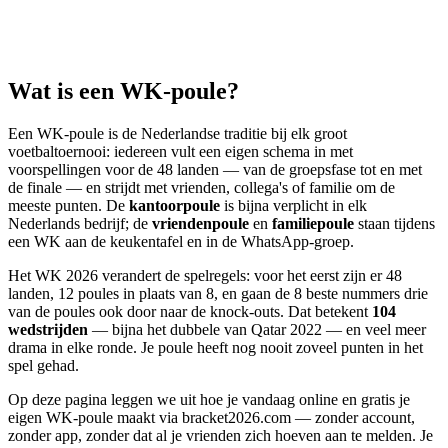
Wat is een WK-poule?
Een WK-poule is de Nederlandse traditie bij elk groot
voetbaltoernooi: iedereen vult een eigen schema in met
voorspellingen voor de 48 landen — van de groepsfase tot en met
de finale — en strijdt met vrienden, collega's of familie om de
meeste punten. De
kantoorpoule
is bijna verplicht in elk
Nederlands bedrijf; de
vriendenpoule
en
familiepoule
staan tijdens
een WK aan de keukentafel en in de WhatsApp-groep.
Het WK 2026 verandert de spelregels: voor het eerst zijn er 48
landen, 12 poules in plaats van 8, en gaan de 8 beste nummers drie
van de poules ook door naar de knock-outs. Dat betekent
104
wedstrijden
— bijna het dubbele van Qatar 2022 — en veel meer
drama in elke ronde. Je poule heeft nog nooit zoveel punten in het
spel gehad.
Op deze pagina leggen we uit hoe je vandaag online en gratis je
eigen WK-poule maakt via bracket2026.com — zonder account,
zonder app, zonder dat al je vrienden zich hoeven aan te melden. Je