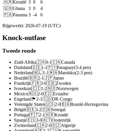
🇭🇷
Kroatië
3
0
6
🇬🇭
Ghana
3
0
4
🇵🇦
Panama
3
-4
0
Bijgewerkt
:
2026-07-19
(UTC)
Knock-outfase
Tweede ronde
Zuid-Afrika
🇿🇦
0
-
1
🇨🇦
Canada
Duitsland
🇩🇪
1
-
1
🇵🇾
Paraguay
(
3
-
4
pen
)
Nederland
🇳🇱
1
-
1
🇲🇦
Marokko
(
2
-
3
pen
)
Brazilië
🇧🇷
2
-
1
🇯🇵
Japan
Frankrijk
🇫🇷
3
-
0
🇸🇪
Zweden
Ivoorkust
🇨🇮
1
-
2
🇳🇴
Noorwegen
Mexico
🇲🇽
2
-
0
🇪🇨
Ecuador
Engeland
🏴󠁧󠁢󠁥󠁮󠁧󠁿
2
-
1
🇨🇩
DR Congo
Verenigde Staten
🇺🇸
2
-
0
🇧🇦
Bosnië-Herzegovina
België
🇧🇪
3
-
2
🇸🇳
Senegal
Portugal
🇵🇹
2
-
1
🇭🇷
Kroatië
Spanje
🇪🇸
3
-
0
🇦🇹
Oostenrijk
Zwitserland
🇨🇭
2
-
0
🇩🇿
Algerije
Argentinië
🇦🇷
3
-
2
🇨🇻
Kaapverdië