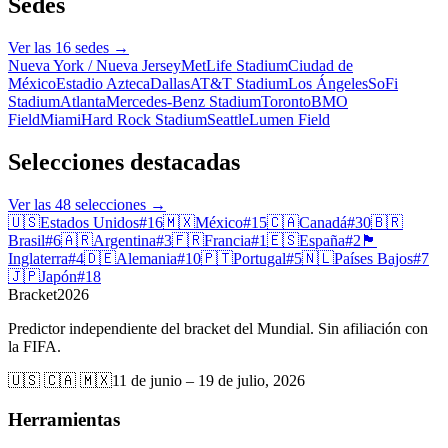
Sedes
Ver las 16 sedes
→
Nueva York / Nueva Jersey
MetLife Stadium
Ciudad de
México
Estadio Azteca
Dallas
AT&T Stadium
Los Ángeles
SoFi
Stadium
Atlanta
Mercedes-Benz Stadium
Toronto
BMO
Field
Miami
Hard Rock Stadium
Seattle
Lumen Field
Selecciones destacadas
Ver las 48 selecciones
→
🇺🇸
Estados Unidos
#
16
🇲🇽
México
#
15
🇨🇦
Canadá
#
30
🇧🇷
Brasil
#
6
🇦🇷
Argentina
#
3
🇫🇷
Francia
#
1
🇪🇸
España
#
2
🏴󠁧󠁢󠁥󠁮󠁧󠁿
Inglaterra
#
4
🇩🇪
Alemania
#
10
🇵🇹
Portugal
#
5
🇳🇱
Países Bajos
#
7
🇯🇵
Japón
#
18
Bracket
2026
Predictor independiente del bracket del Mundial. Sin afiliación con
la FIFA.
🇺🇸 🇨🇦 🇲🇽
11 de junio – 19 de julio, 2026
Herramientas