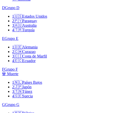
D
Grupo D
1
🇺🇸
Estados Unidos
2
🇵🇾
Paraguay
3
🇦🇺
Australia
4
🇹🇷
Turquía
E
Grupo E
1
🇩🇪
Alemania
2
🇨🇼
Curazao
3
🇨🇮
Costa de Marfil
4
🇪🇨
Ecuador
F
Grupo F
💀 Muerte
1
🇳🇱
Países Bajos
2
🇯🇵
Japón
3
🇹🇳
Túnez
4
🇸🇪
Suecia
G
Grupo G