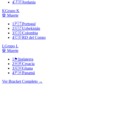
4
🇯🇴
Jordania
K
Grupo K
💀 Muerte
1
🇵🇹
Portugal
2
🇺🇿
Uzbekistán
3
🇨🇴
Colombia
4
🇨🇩
RD del Congo
L
Grupo L
💀 Muerte
1
🏴󠁧󠁢󠁥󠁮󠁧󠁿
Inglaterra
2
🇭🇷
Croacia
3
🇬🇭
Ghana
4
🇵🇦
Panamá
Ver Bracket Completo
→