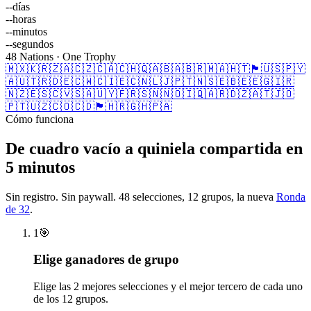
--
días
--
horas
--
minutos
--
segundos
48 Nations · One Trophy
🇲🇽
🇰🇷
🇿🇦
🇨🇿
🇨🇦
🇨🇭
🇶🇦
🇧🇦
🇧🇷
🇲🇦
🇭🇹
🏴󠁧󠁢󠁳󠁣󠁴󠁿
🇺🇸
🇵🇾
🇦🇺
🇹🇷
🇩🇪
🇨🇼
🇨🇮
🇪🇨
🇳🇱
🇯🇵
🇹🇳
🇸🇪
🇧🇪
🇪🇬
🇮🇷
🇳🇿
🇪🇸
🇨🇻
🇸🇦
🇺🇾
🇫🇷
🇸🇳
🇳🇴
🇮🇶
🇦🇷
🇩🇿
🇦🇹
🇯🇴
🇵🇹
🇺🇿
🇨🇴
🇨🇩
🏴󠁧󠁢󠁥󠁮󠁧󠁿
🇭🇷
🇬🇭
🇵🇦
Cómo funciona
De cuadro vacío a quiniela compartida en
5 minutos
Sin registro. Sin paywall. 48 selecciones, 12 grupos, la nueva
Ronda
de 32
.
1
🎯
Elige ganadores de grupo
Elige las 2 mejores selecciones y el mejor tercero de cada uno
de los 12 grupos.