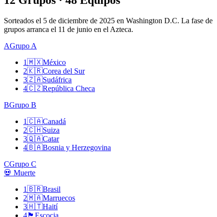
12 Grupos · 48 Equipos
Sorteados el 5 de diciembre de 2025 en Washington D.C. La fase de
grupos arranca el 11 de junio en el Azteca.
A
Grupo A
1
🇲🇽
México
2
🇰🇷
Corea del Sur
3
🇿🇦
Sudáfrica
4
🇨🇿
República Checa
B
Grupo B
1
🇨🇦
Canadá
2
🇨🇭
Suiza
3
🇶🇦
Catar
4
🇧🇦
Bosnia y Herzegovina
C
Grupo C
💀 Muerte
1
🇧🇷
Brasil
2
🇲🇦
Marruecos
3
🇭🇹
Haití
4
🏴󠁧󠁢󠁳󠁣󠁴󠁿
Escocia