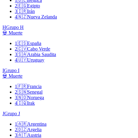
1
🇧🇪
Bélgica
2
🇪🇬
Egipto
3
🇮🇷
Irán
4
🇳🇿
Nueva Zelanda
H
Grupo H
💀 Muerte
1
🇪🇸
España
2
🇨🇻
Cabo Verde
3
🇸🇦
Arabia Saudita
4
🇺🇾
Uruguay
I
Grupo I
💀 Muerte
1
🇫🇷
Francia
2
🇸🇳
Senegal
3
🇳🇴
Noruega
4
🇮🇶
Irak
J
Grupo J
1
🇦🇷
Argentina
2
🇩🇿
Argelia
3
🇦🇹
Austria