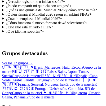
¿Necesito registrarme o iniciar sesión?
+
¿Puedo compartir mi quiniela con amigos?
+
¿Qué es una quiniela del Mundial 2026 y cómo armo la mía?
+
¿Quién ganará el Mundial 2026 según el ranking FIFA?
+
¿Cuándo empieza el Mundial 2026?
+
¿Cómo funciona el nuevo formato de 48 selecciones?
+
¿Este sitio está afiliado a FIFA?
+
¿Qué idiomas soportan?
+
Grupos destacados
Ver los 12 grupos
→
C
🇧🇷 🇲🇦 🇭🇹 🏴󠁧󠁢󠁳󠁣󠁴󠁿
Brasil, Marruecos, Haití, Escocia
Grupo de la
muerte
F
🇳🇱 🇯🇵 🇹🇳 🇸🇪
Países Bajos, Japón, Túnez,
Suecia
Grupo de la muerte
H
🇪🇸 🇨🇻 🇸🇦 🇺🇾
España, Cabo
Verde, Arabia Saudita, Uruguay
Grupo de la muerte
I
🇫🇷 🇸🇳
🇳🇴 🇮🇶
Francia, Senegal, Noruega, Irak
Grupo de la muerte
K
🇵🇹 🇺🇿 🇨🇴 🇨🇩
Portugal, Uzbekistán, Colombia, RD del
Congo
Grupo de la muerte
L
🏴󠁧󠁢󠁥󠁮󠁧󠁿 🇭🇷 🇬🇭 🇵🇦
Inglaterra, Croacia,
Ghana, Panamá
Grupo de la muerte