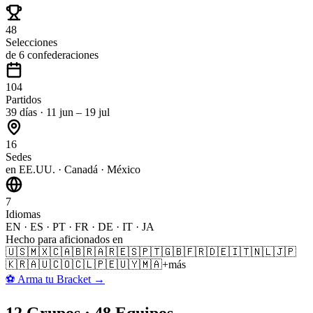
48
Selecciones
de 6 confederaciones
104
Partidos
39 días · 11 jun – 19 jul
16
Sedes
en EE.UU. · Canadá · México
7
Idiomas
EN · ES · PT · FR · DE · IT · JA
Hecho para aficionados en
🇺🇸
🇲🇽
🇨🇦
🇧🇷
🇦🇷
🇪🇸
🇵🇹
🇬🇧
🇫🇷
🇩🇪
🇮🇹
🇳🇱
🇯🇵
🇰🇷
🇦🇺
🇨🇴
🇨🇱
🇵🇪
🇺🇾
🇲🇦
+más
⚽
Arma tu Bracket
→