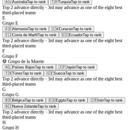
🇦🇺
Australia
Tap to rank
🇹🇷
Turquía
Tap to rank
Top 2
advance directly ·
3rd
may advance as one of the eight best
third-placed teams
E
Grupo
E
🇩🇪
Alemania
Tap to rank
🇨🇼
Curazao
Tap to rank
🇨🇮
Costa de Marfil
Tap to rank
🇪🇨
Ecuador
Tap to rank
Top 2
advance directly ·
3rd
may advance as one of the eight best
third-placed teams
F
Grupo
F
💀 Grupo de la Muerte
🇳🇱
Países Bajos
Tap to rank
🇯🇵
Japón
Tap to rank
🇹🇳
Túnez
Tap to rank
🇸🇪
Suecia
Tap to rank
Top 2
advance directly ·
3rd
may advance as one of the eight best
third-placed teams
G
Grupo
G
🇧🇪
Bélgica
Tap to rank
🇪🇬
Egipto
Tap to rank
🇮🇷
Irán
Tap to rank
🇳🇿
Nueva Zelanda
Tap to rank
Top 2
advance directly ·
3rd
may advance as one of the eight best
third-placed teams
H
Grupo
H