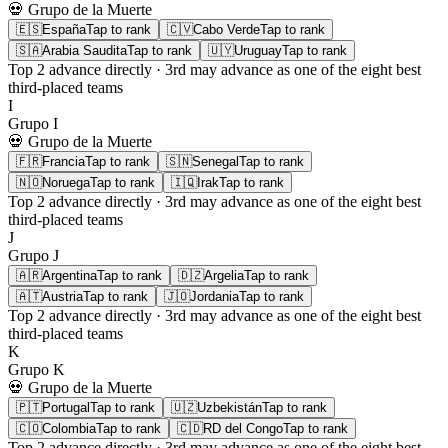
💀 Grupo de la Muerte
🇪🇸
España
Tap to rank
🇨🇻
Cabo Verde
Tap to rank
🇸🇦
Arabia Saudita
Tap to rank
🇺🇾
Uruguay
Tap to rank
Top 2
advance directly ·
3rd
may advance as one of the eight best
third-placed teams
I
Grupo
I
💀 Grupo de la Muerte
🇫🇷
Francia
Tap to rank
🇸🇳
Senegal
Tap to rank
🇳🇴
Noruega
Tap to rank
🇮🇶
Irak
Tap to rank
Top 2
advance directly ·
3rd
may advance as one of the eight best
third-placed teams
J
Grupo
J
🇦🇷
Argentina
Tap to rank
🇩🇿
Argelia
Tap to rank
🇦🇹
Austria
Tap to rank
🇯🇴
Jordania
Tap to rank
Top 2
advance directly ·
3rd
may advance as one of the eight best
third-placed teams
K
Grupo
K
💀 Grupo de la Muerte
🇵🇹
Portugal
Tap to rank
🇺🇿
Uzbekistán
Tap to rank
🇨🇴
Colombia
Tap to rank
🇨🇩
RD del Congo
Tap to rank
Top 2
advance directly ·
3rd
may advance as one of the eight best