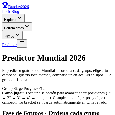
Bracket
2026
Inicio
Blog
Explorar
Herramientas
🇲🇽
es
Predictor
Predictor Mundial 2026
El predictor gratuito del Mundial — ordena cada grupo, elige a tu
campeón, guarda localmente y comparte un enlace. 48 equipos · 12
grupos · 1 copa.
Group Stage Progress
0
/
12
Cómo jugar:
Toca una selección para avanzar entre posiciones (1°
→ 2° → 3° → 4° → ninguna). Completa los 12 grupos y elige tu
campeón. Tu bracket se guarda automáticamente en tu navegador.
Fase de Grupos · Ordena cada grupo