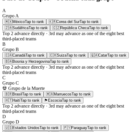
A
Grupo
A
🇲🇽
México
Tap to rank
🇰🇷
Corea del Sur
Tap to rank
🇿🇦
Sudáfrica
Tap to rank
🇨🇿
República Checa
Tap to rank
Top 2
advance directly ·
3rd
may advance as one of the eight best
third-placed teams
B
Grupo
B
🇨🇦
Canadá
Tap to rank
🇨🇭
Suiza
Tap to rank
🇶🇦
Catar
Tap to rank
🇧🇦
Bosnia y Herzegovina
Tap to rank
Top 2
advance directly ·
3rd
may advance as one of the eight best
third-placed teams
C
Grupo
C
💀 Grupo de la Muerte
🇧🇷
Brasil
Tap to rank
🇲🇦
Marruecos
Tap to rank
🇭🇹
Haití
Tap to rank
🏴󠁧󠁢󠁳󠁣󠁴󠁿
Escocia
Tap to rank
Top 2
advance directly ·
3rd
may advance as one of the eight best
third-placed teams
D
Grupo
D
🇺🇸
Estados Unidos
Tap to rank
🇵🇾
Paraguay
Tap to rank