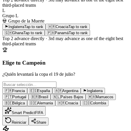
third-placed teams
L
Grupo
L
💀 Grupo de la Muerte
🏴󠁧󠁢󠁥󠁮󠁧󠁿
Inglaterra
Tap to rank
🇭🇷
Croacia
Tap to rank
🇬🇭
Ghana
Tap to rank
🇵🇦
Panamá
Tap to rank
Top 2
advance directly ·
3rd
may advance as one of the eight best
third-placed teams
🏆
Elige tu Campeón
¿Quién levantará la copa el 19 de julio?
🇫🇷
Francia
🇪🇸
España
🇦🇷
Argentina
🏴󠁧󠁢󠁥󠁮󠁧󠁿
Inglaterra
🇵🇹
Portugal
🇧🇷
Brasil
🇳🇱
Países Bajos
🇲🇦
Marruecos
🇧🇪
Bélgica
🇩🇪
Alemania
🇭🇷
Croacia
🇨🇴
Colombia
Smart Predict
FIFA
Reiniciar
Share