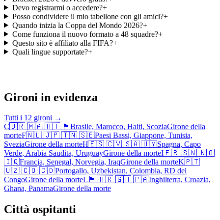
Devo registrarmi o accedere?
+
Posso condividere il mio tabellone con gli amici?
+
Quando inizia la Coppa del Mondo 2026?
+
Come funziona il nuovo formato a 48 squadre?
+
Questo sito è affiliato alla FIFA?
+
Quali lingue supportate?
+
Gironi in evidenza
Tutti i 12 gironi
→
C
🇧🇷 🇲🇦 🇭🇹 🏴󠁧󠁢󠁳󠁣󠁴󠁿
Brasile, Marocco, Haiti, Scozia
Girone della
morte
F
🇳🇱 🇯🇵 🇹🇳 🇸🇪
Paesi Bassi, Giappone, Tunisia,
Svezia
Girone della morte
H
🇪🇸 🇨🇻 🇸🇦 🇺🇾
Spagna, Capo
Verde, Arabia Saudita, Uruguay
Girone della morte
I
🇫🇷 🇸🇳 🇳🇴
🇮🇶
Francia, Senegal, Norvegia, Iraq
Girone della morte
K
🇵🇹
🇺🇿 🇨🇴 🇨🇩
Portogallo, Uzbekistan, Colombia, RD del
Congo
Girone della morte
L
🏴󠁧󠁢󠁥󠁮󠁧󠁿 🇭🇷 🇬🇭 🇵🇦
Inghilterra, Croazia,
Ghana, Panama
Girone della morte
Città ospitanti