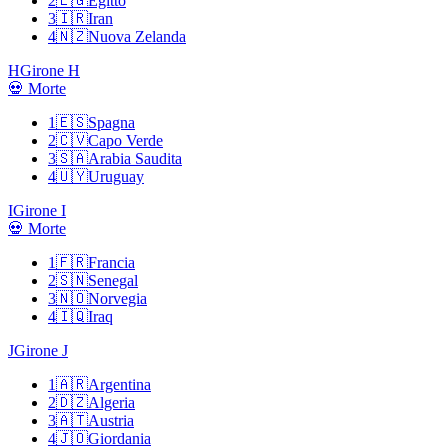
2
🇪🇬
Egitto
3
🇮🇷
Iran
4
🇳🇿
Nuova Zelanda
H
Girone H
💀 Morte
1
🇪🇸
Spagna
2
🇨🇻
Capo Verde
3
🇸🇦
Arabia Saudita
4
🇺🇾
Uruguay
I
Girone I
💀 Morte
1
🇫🇷
Francia
2
🇸🇳
Senegal
3
🇳🇴
Norvegia
4
🇮🇶
Iraq
J
Girone J
1
🇦🇷
Argentina
2
🇩🇿
Algeria
3
🇦🇹
Austria
4
🇯🇴
Giordania