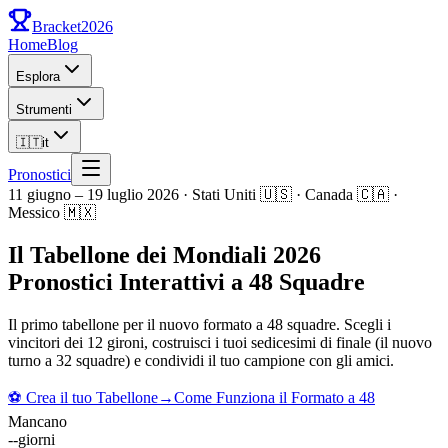
Bracket
2026
Home
Blog
Esplora
Strumenti
🇮🇹
it
Pronostici
11 giugno – 19 luglio 2026 · Stati Uniti 🇺🇸 · Canada 🇨🇦 ·
Messico 🇲🇽
Il Tabellone dei Mondiali 2026
Pronostici Interattivi a 48 Squadre
Il primo tabellone per il nuovo formato a 48 squadre. Scegli i
vincitori dei 12 gironi, costruisci i tuoi sedicesimi di finale (il nuovo
turno a 32 squadre) e condividi il tuo campione con gli amici.
⚽
Crea il tuo Tabellone
→
Come Funziona il Formato a 48
Mancano
--
giorni