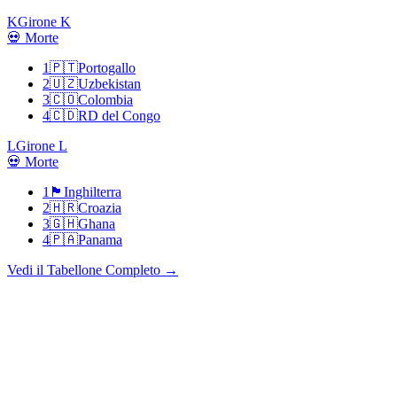
K
Girone K
💀 Morte
1
🇵🇹
Portogallo
2
🇺🇿
Uzbekistan
3
🇨🇴
Colombia
4
🇨🇩
RD del Congo
L
Girone L
💀 Morte
1
🏴󠁧󠁢󠁥󠁮󠁧󠁿
Inghilterra
2
🇭🇷
Croazia
3
🇬🇭
Ghana
4
🇵🇦
Panama
Vedi il Tabellone Completo
→