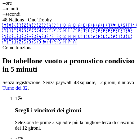
--
ore
--
minuti
--
secondi
48 Nations · One Trophy
🇲🇽
🇰🇷
🇿🇦
🇨🇿
🇨🇦
🇨🇭
🇶🇦
🇧🇦
🇧🇷
🇲🇦
🇭🇹
🏴󠁧󠁢󠁳󠁣󠁴󠁿
🇺🇸
🇵🇾
🇦🇺
🇹🇷
🇩🇪
🇨🇼
🇨🇮
🇪🇨
🇳🇱
🇯🇵
🇹🇳
🇸🇪
🇧🇪
🇪🇬
🇮🇷
🇳🇿
🇪🇸
🇨🇻
🇸🇦
🇺🇾
🇫🇷
🇸🇳
🇳🇴
🇮🇶
🇦🇷
🇩🇿
🇦🇹
🇯🇴
🇵🇹
🇺🇿
🇨🇴
🇨🇩
🏴󠁧󠁢󠁥󠁮󠁧󠁿
🇭🇷
🇬🇭
🇵🇦
Come funziona
Da tabellone vuoto a pronostico condiviso
in 5 minuti
Senza registrazione. Senza paywall. 48 squadre, 12 gironi, il nuovo
Turno dei 32
.
1
🎯
Scegli i vincitori dei gironi
Seleziona le prime 2 squadre più la migliore terza di ciascuno
dei 12 gironi.