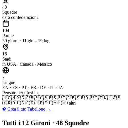
48
Squadre
da 6 confederazioni
104
Partite
39 giorni · 11 giu – 19 lug
16
Stadi
in USA · Canada · Messico
7
Lingue
EN · ES · PT · FR · DE · IT · JA
Pensato per tifosi in
🇺🇸
🇲🇽
🇨🇦
🇧🇷
🇦🇷
🇪🇸
🇵🇹
🇬🇧
🇫🇷
🇩🇪
🇮🇹
🇳🇱
🇯🇵
🇰🇷
🇦🇺
🇨🇴
🇨🇱
🇵🇪
🇺🇾
🇲🇦
+altri
⚽
Crea il tuo Tabellone
→
Tutti i 12 Gironi · 48 Squadre