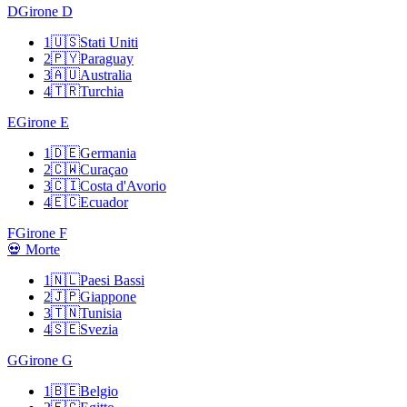
D
Girone D
1
🇺🇸
Stati Uniti
2
🇵🇾
Paraguay
3
🇦🇺
Australia
4
🇹🇷
Turchia
E
Girone E
1
🇩🇪
Germania
2
🇨🇼
Curaçao
3
🇨🇮
Costa d'Avorio
4
🇪🇨
Ecuador
F
Girone F
💀 Morte
1
🇳🇱
Paesi Bassi
2
🇯🇵
Giappone
3
🇹🇳
Tunisia
4
🇸🇪
Svezia
G
Girone G
1
🇧🇪
Belgio