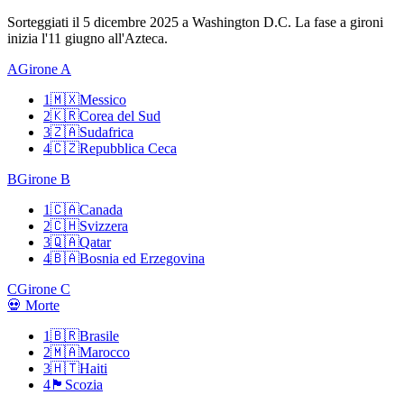
Sorteggiati il 5 dicembre 2025 a Washington D.C. La fase a gironi
inizia l'11 giugno all'Azteca.
A
Girone A
1
🇲🇽
Messico
2
🇰🇷
Corea del Sud
3
🇿🇦
Sudafrica
4
🇨🇿
Repubblica Ceca
B
Girone B
1
🇨🇦
Canada
2
🇨🇭
Svizzera
3
🇶🇦
Qatar
4
🇧🇦
Bosnia ed Erzegovina
C
Girone C
💀 Morte
1
🇧🇷
Brasile
2
🇲🇦
Marocco
3
🇭🇹
Haiti
4
🏴󠁧󠁢󠁳󠁣󠁴󠁿
Scozia