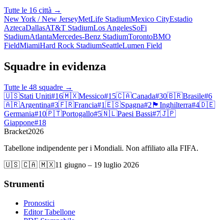
Tutte le 16 città
→
New York / New Jersey
MetLife Stadium
Mexico City
Estadio
Azteca
Dallas
AT&T Stadium
Los Angeles
SoFi
Stadium
Atlanta
Mercedes-Benz Stadium
Toronto
BMO
Field
Miami
Hard Rock Stadium
Seattle
Lumen Field
Squadre in evidenza
Tutte le 48 squadre
→
🇺🇸
Stati Uniti
#
16
🇲🇽
Messico
#
15
🇨🇦
Canada
#
30
🇧🇷
Brasile
#
6
🇦🇷
Argentina
#
3
🇫🇷
Francia
#
1
🇪🇸
Spagna
#
2
🏴󠁧󠁢󠁥󠁮󠁧󠁿
Inghilterra
#
4
🇩🇪
Germania
#
10
🇵🇹
Portogallo
#
5
🇳🇱
Paesi Bassi
#
7
🇯🇵
Giappone
#
18
Bracket
2026
Tabellone indipendente per i Mondiali. Non affiliato alla FIFA.
🇺🇸 🇨🇦 🇲🇽
11 giugno – 19 luglio 2026
Strumenti
Pronostici
Editor Tabellone