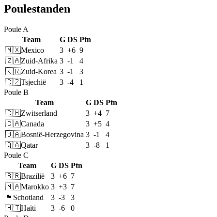
Poulestanden
Poule A
Team
G
DS
Ptn
🇲🇽
Mexico
3
+6
9
🇿🇦
Zuid-Afrika
3
-1
4
🇰🇷
Zuid-Korea
3
-1
3
🇨🇿
Tsjechië
3
-4
1
Poule B
Team
G
DS
Ptn
🇨🇭
Zwitserland
3
+4
7
🇨🇦
Canada
3
+5
4
🇧🇦
Bosnië-Herzegovina
3
-1
4
🇶🇦
Qatar
3
-8
1
Poule C
Team
G
DS
Ptn
🇧🇷
Brazilië
3
+6
7
🇲🇦
Marokko
3
+3
7
🏴󠁧󠁢󠁳󠁣󠁴󠁿
Schotland
3
-3
3
🇭🇹
Haïti
3
-6
0