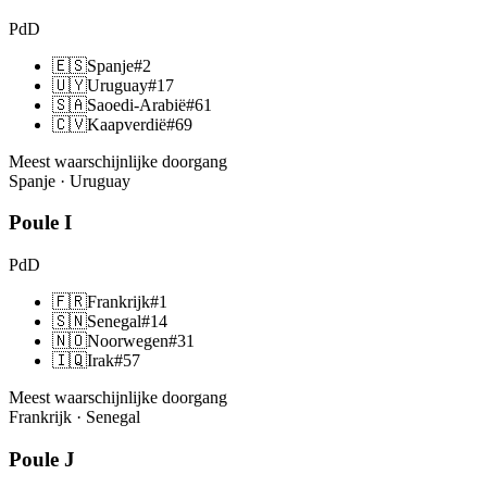
PdD
🇪🇸
Spanje
#
2
🇺🇾
Uruguay
#
17
🇸🇦
Saoedi-Arabië
#
61
🇨🇻
Kaapverdië
#
69
Meest waarschijnlijke doorgang
Spanje · Uruguay
Poule
I
PdD
🇫🇷
Frankrijk
#
1
🇸🇳
Senegal
#
14
🇳🇴
Noorwegen
#
31
🇮🇶
Irak
#
57
Meest waarschijnlijke doorgang
Frankrijk · Senegal
Poule
J