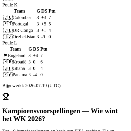
Poule K
Team
G
DS
Ptn
🇨🇴
Colombia
3
+3
7
🇵🇹
Portugal
3
+5
5
🇨🇩
DR Congo
3
+1
4
🇺🇿
Oezbekistan
3
-9
0
Poule L
Team
G
DS
Ptn
🏴󠁧󠁢󠁥󠁮󠁧󠁿
Engeland
3
+4
7
🇭🇷
Kroatië
3
0
6
🇬🇭
Ghana
3
0
4
🇵🇦
Panama
3
-4
0
Bijgewerkt
:
2026-07-19
(UTC)
Kampioensvoorspellingen — Wie wint
het WK 2026?