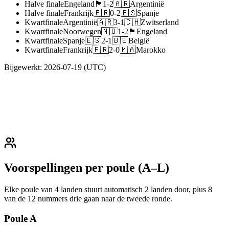
Halve finale
Engeland
🏴󠁧󠁢󠁥󠁮󠁧󠁿
1
-
2
🇦🇷
Argentinië
Halve finale
Frankrijk
🇫🇷
0
-
2
🇪🇸
Spanje
Kwartfinale
Argentinië
🇦🇷
3
-
1
🇨🇭
Zwitserland
Kwartfinale
Noorwegen
🇳🇴
1
-
2
🏴󠁧󠁢󠁥󠁮󠁧󠁿
Engeland
Kwartfinale
Spanje
🇪🇸
2
-
1
🇧🇪
België
Kwartfinale
Frankrijk
🇫🇷
2
-
0
🇲🇦
Marokko
Bijgewerkt
:
2026-07-19
(UTC)
Voorspellingen per poule (A–L)
Elke poule van 4 landen stuurt automatisch 2 landen door, plus 8
van de 12 nummers drie gaan naar de tweede ronde.
Poule
A