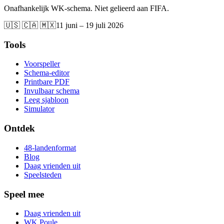
Onafhankelijk WK-schema. Niet gelieerd aan FIFA.
🇺🇸 🇨🇦 🇲🇽
11 juni – 19 juli 2026
Tools
Voorspeller
Schema-editor
Printbare PDF
Invulbaar schema
Leeg sjabloon
Simulator
Ontdek
48-landenformat
Blog
Daag vrienden uit
Speelsteden
Speel mee
Daag vrienden uit
WK Poule