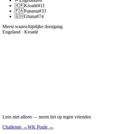
🏴󠁧󠁢󠁥󠁮󠁧󠁿
Engeland
#
4
🇭🇷
Kroatië
#
11
🇵🇦
Panama
#
33
🇬🇭
Ghana
#
74
Meest waarschijnlijke doorgang
Engeland · Kroatië
Lees niet alleen — neem het op tegen vrienden
Challenge
→
WK Poule
→