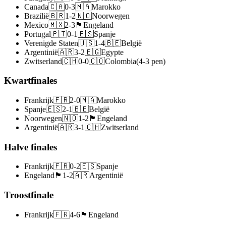
Canada
🇨🇦
0
-
3
🇲🇦
Marokko
Brazilië
🇧🇷
1
-
2
🇳🇴
Noorwegen
Mexico
🇲🇽
2
-
3
🏴󠁧󠁢󠁥󠁮󠁧󠁿
Engeland
Portugal
🇵🇹
0
-
1
🇪🇸
Spanje
Verenigde Staten
🇺🇸
1
-
4
🇧🇪
België
Argentinië
🇦🇷
3
-
2
🇪🇬
Egypte
Zwitserland
🇨🇭
0
-
0
🇨🇴
Colombia
(
4
-
3
pen
)
Kwartfinales
Frankrijk
🇫🇷
2
-
0
🇲🇦
Marokko
Spanje
🇪🇸
2
-
1
🇧🇪
België
Noorwegen
🇳🇴
1
-
2
🏴󠁧󠁢󠁥󠁮󠁧󠁿
Engeland
Argentinië
🇦🇷
3
-
1
🇨🇭
Zwitserland
Halve finales
Frankrijk
🇫🇷
0
-
2
🇪🇸
Spanje
Engeland
🏴󠁧󠁢󠁥󠁮󠁧󠁿
1
-
2
🇦🇷
Argentinië
Troostfinale
Frankrijk
🇫🇷
4
-
6
🏴󠁧󠁢󠁥󠁮󠁧󠁿
Engeland