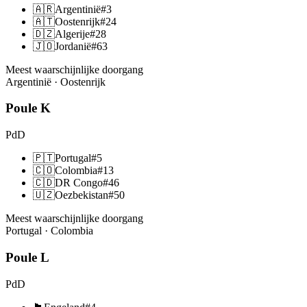
🇦🇷
Argentinië
#
3
🇦🇹
Oostenrijk
#
24
🇩🇿
Algerije
#
28
🇯🇴
Jordanië
#
63
Meest waarschijnlijke doorgang
Argentinië · Oostenrijk
Poule
K
PdD
🇵🇹
Portugal
#
5
🇨🇴
Colombia
#
13
🇨🇩
DR Congo
#
46
🇺🇿
Oezbekistan
#
50
Meest waarschijnlijke doorgang
Portugal · Colombia
Poule
L
PdD