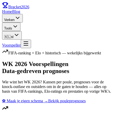
Bracket
2026
Home
Blog
Verken
Tools
🇳🇱
nl
Voorspeller
FIFA-ranking + Elo + historisch — wekelijks bijgewerkt
WK 2026 Voorspellingen
Data-gedreven prognoses
Wie wint het WK 2026? Kansen per poule, prognoses voor de
knock-outfase en outsiders om in de gaten te houden — alles op
basis van FIFA-rankings, Elo-ratings en prestaties op vorige WK's.
⚽
Maak je eigen schema
→
Bekijk pouleprognoses