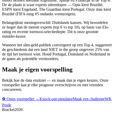
model hebben allemaal Argentinië, Spanje en Frankrijk in de Top 4.
De 4e plaats is waar experts uiteenlopen — Opta kiest Brazilië,
ESPN kiest Engeland, The Guardian kiest Portugal. Onze data kiest
Brazilië (FIFA-rang #5 ondanks vormzorgen).
Belangrijkste meningsverschil: Duitslands kansen. Wij beoordelen
ze hoger dan de meeste experts (top 6 vs top 10), op basis van Elo-
rating en recente toernooi-selectiediepte. Dit is onze grootste
outsider-keuze.
Wanneer het slim-geld-publiek convergeert op een Top 4, suggereert
de geschiedenis dat een land NIET in die groep ongeveer 25% van
de tijd het toernooi wint. Houd Portugal, Duitsland en Nederland in
de gaten als potentiële verstoorders.
Maak je eigen voorspelling
Bekijk hoe de data eruitziet — en maak dan je eigen keuzes. Onze
voorspeller laat je elke prognose overschrijven en met vrienden
concurreren.
⚽
Open voorspeller
→
Knock-out-simulator
Maak een challenge
WK
Poule
Bracket
2026