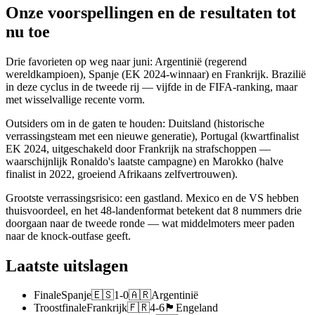
Onze voorspellingen en de resultaten tot
nu toe
Drie favorieten op weg naar juni: Argentinië (regerend
wereldkampioen), Spanje (EK 2024-winnaar) en Frankrijk. Brazilië
in deze cyclus in de tweede rij — vijfde in de FIFA-ranking, maar
met wisselvallige recente vorm.
Outsiders om in de gaten te houden: Duitsland (historische
verrassingsteam met een nieuwe generatie), Portugal (kwartfinalist
EK 2024, uitgeschakeld door Frankrijk na strafschoppen —
waarschijnlijk Ronaldo's laatste campagne) en Marokko (halve
finalist in 2022, groeiend Afrikaans zelfvertrouwen).
Grootste verrassingsrisico: een gastland. Mexico en de VS hebben
thuisvoordeel, en het 48-landenformat betekent dat 8 nummers drie
doorgaan naar de tweede ronde — wat middelmoters meer paden
naar de knock-outfase geeft.
Laatste uitslagen
Finale
Spanje
🇪🇸
1
-
0
🇦🇷
Argentinië
Troostfinale
Frankrijk
🇫🇷
4
-
6
🏴󠁧󠁢󠁥󠁮󠁧󠁿
Engeland