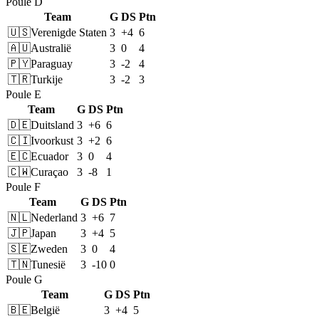
Poule D
Team
G
DS
Ptn
🇺🇸
Verenigde Staten
3
+4
6
🇦🇺
Australië
3
0
4
🇵🇾
Paraguay
3
-2
4
🇹🇷
Turkije
3
-2
3
Poule E
Team
G
DS
Ptn
🇩🇪
Duitsland
3
+6
6
🇨🇮
Ivoorkust
3
+2
6
🇪🇨
Ecuador
3
0
4
🇨🇼
Curaçao
3
-8
1
Poule F
Team
G
DS
Ptn
🇳🇱
Nederland
3
+6
7
🇯🇵
Japan
3
+4
5
🇸🇪
Zweden
3
0
4
🇹🇳
Tunesië
3
-10
0
Poule G
Team
G
DS
Ptn
🇧🇪
België
3
+4
5