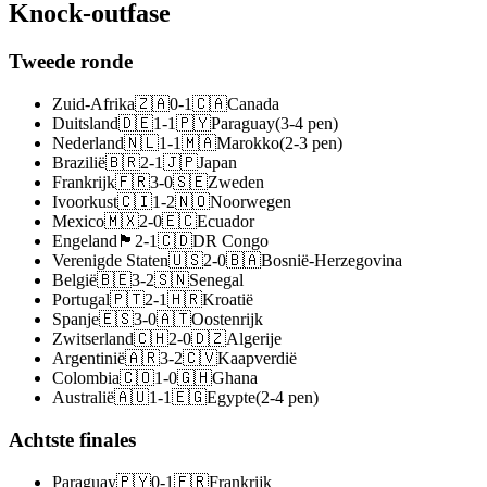
Knock-outfase
Tweede ronde
Zuid-Afrika
🇿🇦
0
-
1
🇨🇦
Canada
Duitsland
🇩🇪
1
-
1
🇵🇾
Paraguay
(
3
-
4
pen
)
Nederland
🇳🇱
1
-
1
🇲🇦
Marokko
(
2
-
3
pen
)
Brazilië
🇧🇷
2
-
1
🇯🇵
Japan
Frankrijk
🇫🇷
3
-
0
🇸🇪
Zweden
Ivoorkust
🇨🇮
1
-
2
🇳🇴
Noorwegen
Mexico
🇲🇽
2
-
0
🇪🇨
Ecuador
Engeland
🏴󠁧󠁢󠁥󠁮󠁧󠁿
2
-
1
🇨🇩
DR Congo
Verenigde Staten
🇺🇸
2
-
0
🇧🇦
Bosnië-Herzegovina
België
🇧🇪
3
-
2
🇸🇳
Senegal
Portugal
🇵🇹
2
-
1
🇭🇷
Kroatië
Spanje
🇪🇸
3
-
0
🇦🇹
Oostenrijk
Zwitserland
🇨🇭
2
-
0
🇩🇿
Algerije
Argentinië
🇦🇷
3
-
2
🇨🇻
Kaapverdië
Colombia
🇨🇴
1
-
0
🇬🇭
Ghana
Australië
🇦🇺
1
-
1
🇪🇬
Egypte
(
2
-
4
pen
)
Achtste finales
Paraguay
🇵🇾
0
-
1
🇫🇷
Frankrijk