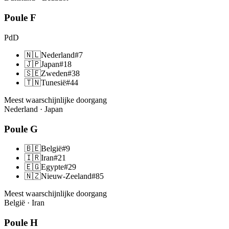
Poule
F
PdD
🇳🇱
Nederland
#
7
🇯🇵
Japan
#
18
🇸🇪
Zweden
#
38
🇹🇳
Tunesië
#
44
Meest waarschijnlijke doorgang
Nederland · Japan
Poule
G
🇧🇪
België
#
9
🇮🇷
Iran
#
21
🇪🇬
Egypte
#
29
🇳🇿
Nieuw-Zeeland
#
85
Meest waarschijnlijke doorgang
België · Iran
Poule
H