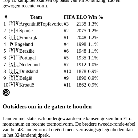
Top 10 kampioenskansen op basis van FIFA-ranking, Elo en
gewogen recente vorm.
#
Team
FIFA
ELO
Win %
1
🇦🇷
Argentinië
Topfavoriet
#
3
2135
1.3
%
2
🇪🇸
Spanje
#
2
2075
1.2
%
3
🇫🇷
Frankrijk
#
1
2048
1.2
%
4
🏴󠁧󠁢󠁥󠁮󠁧󠁿
Engeland
#
4
1998
1.1
%
5
🇧🇷
Brazilië
#
6
1948
1.1
%
6
🇵🇹
Portugal
#
5
1935
1.1
%
7
🇳🇱
Nederland
#
7
1912
1.0
%
8
🇩🇪
Duitsland
#
10
1878
0.9
%
9
🇧🇪
België
#
9
1890
0.9
%
10
🇭🇷
Kroatië
#
11
1862
0.9
%
Outsiders om in de gaten te houden
Landen met statistisch ondergewaardeerde kansen gezien hun Elo-
momentum en recente toernooivorm. De bredere tweede-ronde-tabel
van het 48-landenformat creëert meer verrassingsgelegenheden dan
in het 32-landentijdperk.