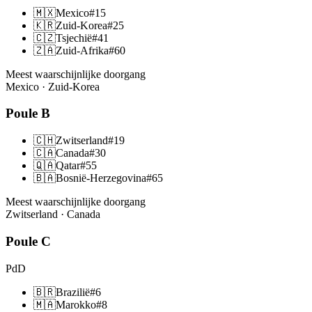
🇲🇽
Mexico
#
15
🇰🇷
Zuid-Korea
#
25
🇨🇿
Tsjechië
#
41
🇿🇦
Zuid-Afrika
#
60
Meest waarschijnlijke doorgang
Mexico · Zuid-Korea
Poule
B
🇨🇭
Zwitserland
#
19
🇨🇦
Canada
#
30
🇶🇦
Qatar
#
55
🇧🇦
Bosnië-Herzegovina
#
65
Meest waarschijnlijke doorgang
Zwitserland · Canada
Poule
C
PdD
🇧🇷
Brazilië
#
6
🇲🇦
Marokko
#
8