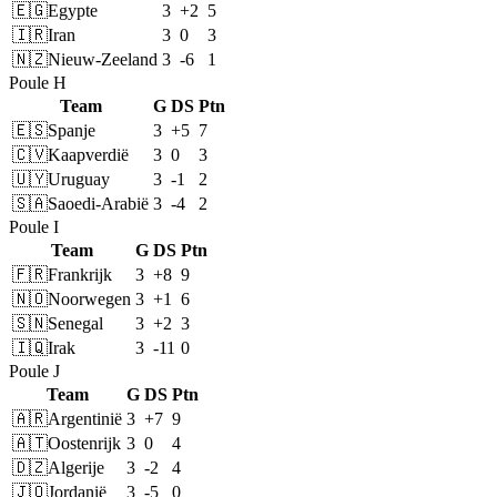
🇪🇬
Egypte
3
+2
5
🇮🇷
Iran
3
0
3
🇳🇿
Nieuw-Zeeland
3
-6
1
Poule H
Team
G
DS
Ptn
🇪🇸
Spanje
3
+5
7
🇨🇻
Kaapverdië
3
0
3
🇺🇾
Uruguay
3
-1
2
🇸🇦
Saoedi-Arabië
3
-4
2
Poule I
Team
G
DS
Ptn
🇫🇷
Frankrijk
3
+8
9
🇳🇴
Noorwegen
3
+1
6
🇸🇳
Senegal
3
+2
3
🇮🇶
Irak
3
-11
0
Poule J
Team
G
DS
Ptn
🇦🇷
Argentinië
3
+7
9
🇦🇹
Oostenrijk
3
0
4
🇩🇿
Algerije
3
-2
4
🇯🇴
Jordanië
3
-5
0