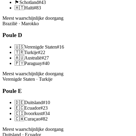
🏴󠁧󠁢󠁳󠁣󠁴󠁿
Schotland
#
43
🇭🇹
Haïti
#
83
Meest waarschijnlijke doorgang
Brazilië · Marokko
Poule
D
🇺🇸
Verenigde Staten
#
16
🇹🇷
Turkije
#
22
🇦🇺
Australië
#
27
🇵🇾
Paraguay
#
40
Meest waarschijnlijke doorgang
Verenigde Staten · Turkije
Poule
E
🇩🇪
Duitsland
#
10
🇪🇨
Ecuador
#
23
🇨🇮
Ivoorkust
#
34
🇨🇼
Curaçao
#
82
Meest waarschijnlijke doorgang
Duitsland · Ecuador