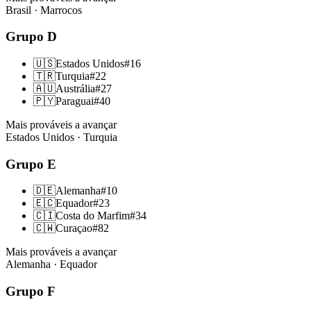
Brasil · Marrocos
Grupo
D
🇺🇸
Estados Unidos
#
16
🇹🇷
Turquia
#
22
🇦🇺
Austrália
#
27
🇵🇾
Paraguai
#
40
Mais prováveis a avançar
Estados Unidos · Turquia
Grupo
E
🇩🇪
Alemanha
#
10
🇪🇨
Equador
#
23
🇨🇮
Costa do Marfim
#
34
🇨🇼
Curaçao
#
82
Mais prováveis a avançar
Alemanha · Equador
Grupo
F