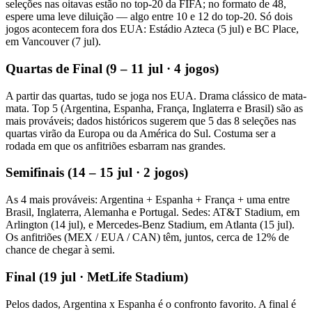
seleções nas oitavas estão no top-20 da FIFA; no formato de 48,
espere uma leve diluição — algo entre 10 e 12 do top-20. Só dois
jogos acontecem fora dos EUA: Estádio Azteca (5 jul) e BC Place,
em Vancouver (7 jul).
Quartas de Final (9 – 11 jul · 4 jogos)
A partir das quartas, tudo se joga nos EUA. Drama clássico de mata-
mata. Top 5 (Argentina, Espanha, França, Inglaterra e Brasil) são as
mais prováveis; dados históricos sugerem que 5 das 8 seleções nas
quartas virão da Europa ou da América do Sul. Costuma ser a
rodada em que os anfitriões esbarram nas grandes.
Semifinais (14 – 15 jul · 2 jogos)
As 4 mais prováveis: Argentina + Espanha + França + uma entre
Brasil, Inglaterra, Alemanha e Portugal. Sedes: AT&T Stadium, em
Arlington (14 jul), e Mercedes-Benz Stadium, em Atlanta (15 jul).
Os anfitriões (MEX / EUA / CAN) têm, juntos, cerca de 12% de
chance de chegar à semi.
Final (19 jul · MetLife Stadium)
Pelos dados, Argentina x Espanha é o confronto favorito. A final é