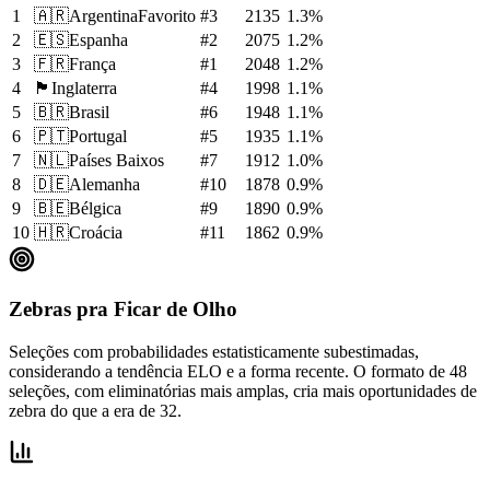
1
🇦🇷
Argentina
Favorito
#
3
2135
1.3
%
2
🇪🇸
Espanha
#
2
2075
1.2
%
3
🇫🇷
França
#
1
2048
1.2
%
4
🏴󠁧󠁢󠁥󠁮󠁧󠁿
Inglaterra
#
4
1998
1.1
%
5
🇧🇷
Brasil
#
6
1948
1.1
%
6
🇵🇹
Portugal
#
5
1935
1.1
%
7
🇳🇱
Países Baixos
#
7
1912
1.0
%
8
🇩🇪
Alemanha
#
10
1878
0.9
%
9
🇧🇪
Bélgica
#
9
1890
0.9
%
10
🇭🇷
Croácia
#
11
1862
0.9
%
Zebras pra Ficar de Olho
Seleções com probabilidades estatisticamente subestimadas,
considerando a tendência ELO e a forma recente. O formato de 48
seleções, com eliminatórias mais amplas, cria mais oportunidades de
zebra do que a era de 32.