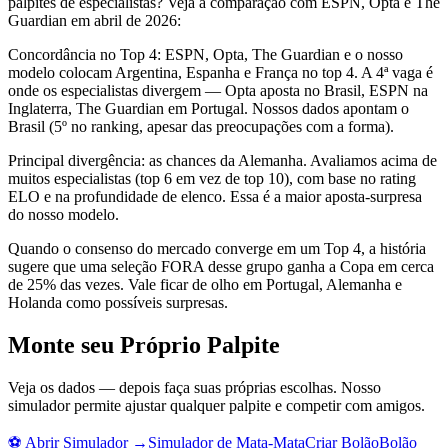
palpites de especialistas? Veja a comparação com ESPN, Opta e The
Guardian em abril de 2026:
Concordância no Top 4: ESPN, Opta, The Guardian e o nosso
modelo colocam Argentina, Espanha e França no top 4. A 4ª vaga é
onde os especialistas divergem — Opta aposta no Brasil, ESPN na
Inglaterra, The Guardian em Portugal. Nossos dados apontam o
Brasil (5º no ranking, apesar das preocupações com a forma).
Principal divergência: as chances da Alemanha. Avaliamos acima de
muitos especialistas (top 6 em vez de top 10), com base no rating
ELO e na profundidade de elenco. Essa é a maior aposta-surpresa
do nosso modelo.
Quando o consenso do mercado converge em um Top 4, a história
sugere que uma seleção FORA desse grupo ganha a Copa em cerca
de 25% das vezes. Vale ficar de olho em Portugal, Alemanha e
Holanda como possíveis surpresas.
Monte seu Próprio Palpite
Veja os dados — depois faça suas próprias escolhas. Nosso
simulador permite ajustar qualquer palpite e competir com amigos.
⚽
Abrir Simulador
→
Simulador de Mata-Mata
Criar Bolão
Bolão