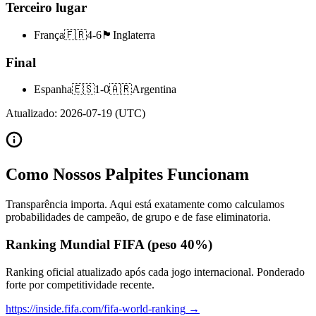
Terceiro lugar
França
🇫🇷
4
-
6
🏴󠁧󠁢󠁥󠁮󠁧󠁿
Inglaterra
Final
Espanha
🇪🇸
1
-
0
🇦🇷
Argentina
Atualizado
:
2026-07-19
(UTC)
Como Nossos Palpites Funcionam
Transparência importa. Aqui está exatamente como calculamos
probabilidades de campeão, de grupo e de fase eliminatoria.
Ranking Mundial FIFA (peso 40%)
Ranking oficial atualizado após cada jogo internacional. Ponderado
forte por competitividade recente.
https://inside.fifa.com/fifa-world-ranking
→