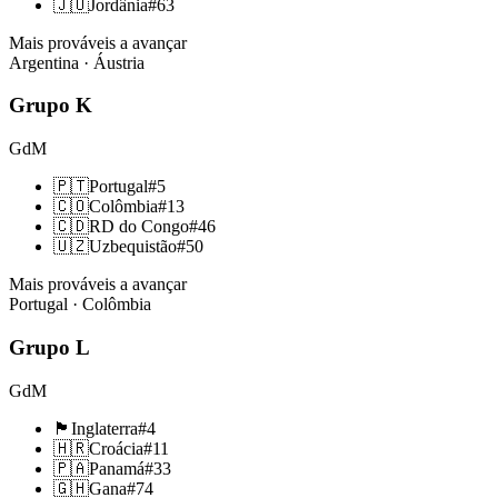
🇯🇴
Jordânia
#
63
Mais prováveis a avançar
Argentina · Áustria
Grupo
K
GdM
🇵🇹
Portugal
#
5
🇨🇴
Colômbia
#
13
🇨🇩
RD do Congo
#
46
🇺🇿
Uzbequistão
#
50
Mais prováveis a avançar
Portugal · Colômbia
Grupo
L
GdM
🏴󠁧󠁢󠁥󠁮󠁧󠁿
Inglaterra
#
4
🇭🇷
Croácia
#
11
🇵🇦
Panamá
#
33
🇬🇭
Gana
#
74