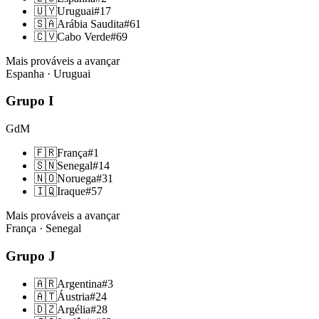
🇺🇾
Uruguai
#
17
🇸🇦
Arábia Saudita
#
61
🇨🇻
Cabo Verde
#
69
Mais prováveis a avançar
Espanha · Uruguai
Grupo
I
GdM
🇫🇷
França
#
1
🇸🇳
Senegal
#
14
🇳🇴
Noruega
#
31
🇮🇶
Iraque
#
57
Mais prováveis a avançar
França · Senegal
Grupo
J
🇦🇷
Argentina
#
3
🇦🇹
Áustria
#
24
🇩🇿
Argélia
#
28