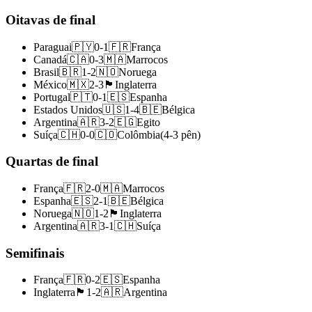
Oitavas de final
Paraguai
🇵🇾
0
-
1
🇫🇷
França
Canadá
🇨🇦
0
-
3
🇲🇦
Marrocos
Brasil
🇧🇷
1
-
2
🇳🇴
Noruega
México
🇲🇽
2
-
3
🏴󠁧󠁢󠁥󠁮󠁧󠁿
Inglaterra
Portugal
🇵🇹
0
-
1
🇪🇸
Espanha
Estados Unidos
🇺🇸
1
-
4
🇧🇪
Bélgica
Argentina
🇦🇷
3
-
2
🇪🇬
Egito
Suíça
🇨🇭
0
-
0
🇨🇴
Colômbia
(
4
-
3
pên
)
Quartas de final
França
🇫🇷
2
-
0
🇲🇦
Marrocos
Espanha
🇪🇸
2
-
1
🇧🇪
Bélgica
Noruega
🇳🇴
1
-
2
🏴󠁧󠁢󠁥󠁮󠁧󠁿
Inglaterra
Argentina
🇦🇷
3
-
1
🇨🇭
Suíça
Semifinais
França
🇫🇷
0
-
2
🇪🇸
Espanha
Inglaterra
🏴󠁧󠁢󠁥󠁮󠁧󠁿
1
-
2
🇦🇷
Argentina