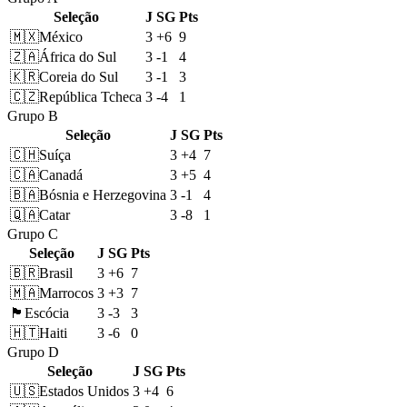
Seleção
J
SG
Pts
🇲🇽
México
3
+6
9
🇿🇦
África do Sul
3
-1
4
🇰🇷
Coreia do Sul
3
-1
3
🇨🇿
República Tcheca
3
-4
1
Grupo B
Seleção
J
SG
Pts
🇨🇭
Suíça
3
+4
7
🇨🇦
Canadá
3
+5
4
🇧🇦
Bósnia e Herzegovina
3
-1
4
🇶🇦
Catar
3
-8
1
Grupo C
Seleção
J
SG
Pts
🇧🇷
Brasil
3
+6
7
🇲🇦
Marrocos
3
+3
7
🏴󠁧󠁢󠁳󠁣󠁴󠁿
Escócia
3
-3
3
🇭🇹
Haiti
3
-6
0
Grupo D
Seleção
J
SG
Pts
🇺🇸
Estados Unidos
3
+4
6