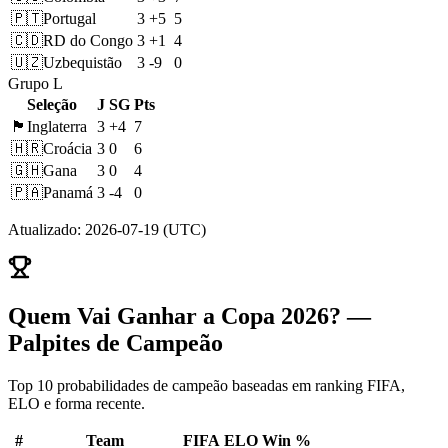
🇵🇹
Portugal
3
+5
5
🇨🇩
RD do Congo
3
+1
4
🇺🇿
Uzbequistão
3
-9
0
Grupo L
Seleção
J
SG
Pts
🏴󠁧󠁢󠁥󠁮󠁧󠁿
Inglaterra
3
+4
7
🇭🇷
Croácia
3
0
6
🇬🇭
Gana
3
0
4
🇵🇦
Panamá
3
-4
0
Atualizado
:
2026-07-19
(UTC)
Quem Vai Ganhar a Copa 2026? —
Palpites de Campeão
Top 10 probabilidades de campeão baseadas em ranking FIFA,
ELO e forma recente.
#
Team
FIFA
ELO
Win %