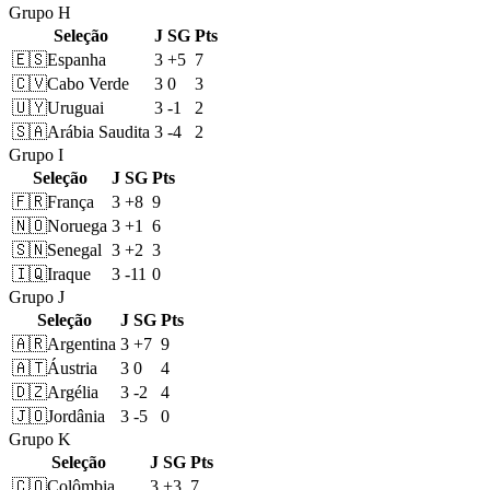
Grupo H
Seleção
J
SG
Pts
🇪🇸
Espanha
3
+5
7
🇨🇻
Cabo Verde
3
0
3
🇺🇾
Uruguai
3
-1
2
🇸🇦
Arábia Saudita
3
-4
2
Grupo I
Seleção
J
SG
Pts
🇫🇷
França
3
+8
9
🇳🇴
Noruega
3
+1
6
🇸🇳
Senegal
3
+2
3
🇮🇶
Iraque
3
-11
0
Grupo J
Seleção
J
SG
Pts
🇦🇷
Argentina
3
+7
9
🇦🇹
Áustria
3
0
4
🇩🇿
Argélia
3
-2
4
🇯🇴
Jordânia
3
-5
0
Grupo K
Seleção
J
SG
Pts
🇨🇴
Colômbia
3
+3
7