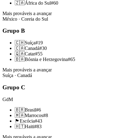
🇿🇦
África do Sul
#
60
Mais prováveis a avançar
México · Coreia do Sul
Grupo
B
🇨🇭
Suíça
#
19
🇨🇦
Canadá
#
30
🇶🇦
Catar
#
55
🇧🇦
Bósnia e Herzegovina
#
65
Mais prováveis a avançar
Suíça · Canadá
Grupo
C
GdM
🇧🇷
Brasil
#
6
🇲🇦
Marrocos
#
8
🏴󠁧󠁢󠁳󠁣󠁴󠁿
Escócia
#
43
🇭🇹
Haiti
#
83
Mais prováveis a avançar