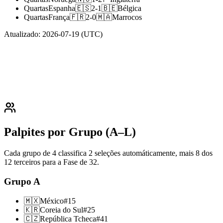
Quartas
Espanha
🇪🇸
2
-
1
🇧🇪
Bélgica
Quartas
França
🇫🇷
2
-
0
🇲🇦
Marrocos
Atualizado
:
2026-07-19
(UTC)
Palpites por Grupo (A–L)
Cada grupo de 4 classifica 2 seleções automáticamente, mais 8 dos
12 terceiros para a Fase de 32.
Grupo
A
🇲🇽
México
#
15
🇰🇷
Coreia do Sul
#
25
🇨🇿
República Tcheca
#
41