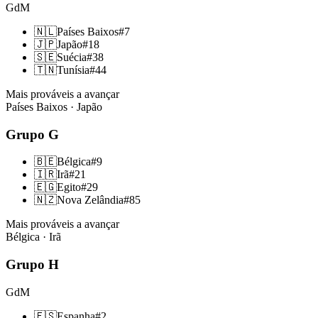
GdM
🇳🇱
Países Baixos
#
7
🇯🇵
Japão
#
18
🇸🇪
Suécia
#
38
🇹🇳
Tunísia
#
44
Mais prováveis a avançar
Países Baixos · Japão
Grupo
G
🇧🇪
Bélgica
#
9
🇮🇷
Irã
#
21
🇪🇬
Egito
#
29
🇳🇿
Nova Zelândia
#
85
Mais prováveis a avançar
Bélgica · Irã
Grupo
H
GdM
🇪🇸
Espanha
#
2