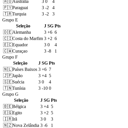
🇦🇺
Austrália
3
0
4
🇵🇾
Paraguai
3
-2
4
🇹🇷
Turquia
3
-2
3
Grupo E
Seleção
J
SG
Pts
🇩🇪
Alemanha
3
+6
6
🇨🇮
Costa do Marfim
3
+2
6
🇪🇨
Equador
3
0
4
🇨🇼
Curaçao
3
-8
1
Grupo F
Seleção
J
SG
Pts
🇳🇱
Países Baixos
3
+6
7
🇯🇵
Japão
3
+4
5
🇸🇪
Suécia
3
0
4
🇹🇳
Tunísia
3
-10
0
Grupo G
Seleção
J
SG
Pts
🇧🇪
Bélgica
3
+4
5
🇪🇬
Egito
3
+2
5
🇮🇷
Irã
3
0
3
🇳🇿
Nova Zelândia
3
-6
1