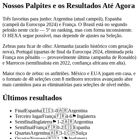
Nossos Palpites e os Resultados Até Agora
Três favoritas para junho: Argentina (atual campeã), Espanha
(campeã da Eurocopa 2024) e França. O Brasil está no segundo
pelotão neste ciclo — 5º no ranking, mas com forma inconsistente.
O HEXA segue possível, mas depende de ajustes na Seleção.
Zebras para ficar de olho: Alemanha (azarão histórico com geração
nova), Portugal (quartas de final da Eurocopa 2024, eliminada pela
França nos pênaltis — provavelmente última campanha de Ronaldo)
e Marrocos (semifinalista em 2022, confiança africana em alta).
Maior risco de zebra: os anfitriões. México e EUA jogam em casa, e
o formato de 48 seleções com 8 melhores terceiros avançando abre
mais caminhos para as eliminatórias para seleções de nível médio.
Últimos resultados
Final
Espanha
🇪🇸
1
-
0
🇦🇷
Argentina
Terceiro lugar
França
🇫🇷
4
-
6
🏴󠁧󠁢󠁥󠁮󠁧󠁿
Inglaterra
Semifinal
Inglaterra
🏴󠁧󠁢󠁥󠁮󠁧󠁿
1
-
2
🇦🇷
Argentina
Semifinal
França
🇫🇷
0
-
2
🇪🇸
Espanha
Quartas
Argentina
🇦🇷
3
-
1
🇨🇭
Suíça
Quartas
Noruega
🇳🇴
1
-
2
🏴󠁧󠁢󠁥󠁮󠁧󠁿
Inglaterra