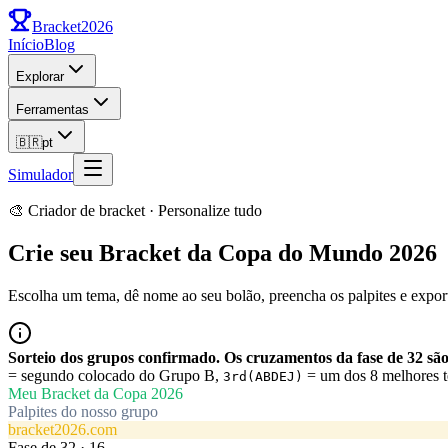
Bracket
2026
Início
Blog
Explorar
Ferramentas
🇧🇷
pt
Simulador
🎨 Criador de bracket · Personalize tudo
Crie seu Bracket da Copa do Mundo 2026
Escolha um tema, dê nome ao seu bolão, preencha os palpites e export
Sorteio dos grupos confirmado. Os cruzamentos da fase de 32 são
= segundo colocado do Grupo B,
= um dos 8 melhores t
3rd(ABDEJ)
Meu Bracket da Copa 2026
Palpites do nosso grupo
bracket2026.com
Fase de 32
·
16