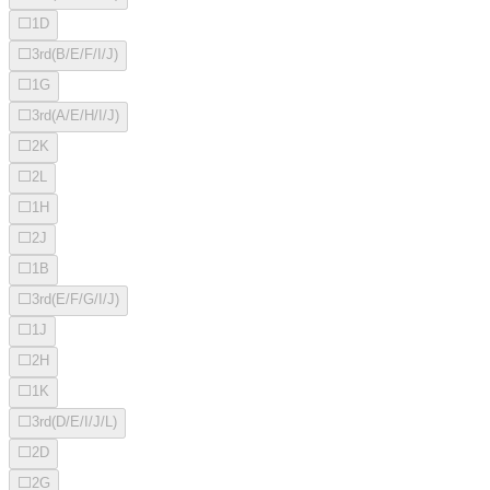
⬜
1D
⬜
3rd(B/E/F/I/J)
⬜
1G
⬜
3rd(A/E/H/I/J)
⬜
2K
⬜
2L
⬜
1H
⬜
2J
⬜
1B
⬜
3rd(E/F/G/I/J)
⬜
1J
⬜
2H
⬜
1K
⬜
3rd(D/E/I/J/L)
⬜
2D
⬜
2G