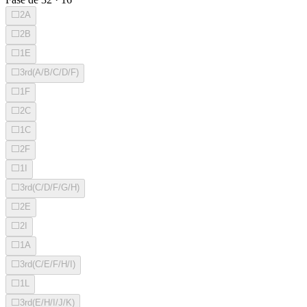
⬜
2A
⬜
2B
⬜
1E
⬜
3rd(A/B/C/D/F)
⬜
1F
⬜
2C
⬜
1C
⬜
2F
⬜
1I
⬜
3rd(C/D/F/G/H)
⬜
2E
⬜
2I
⬜
1A
⬜
3rd(C/E/F/H/I)
⬜
1L
⬜
3rd(E/H/I/J/K)