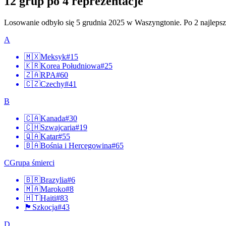
12 grup po 4 reprezentacje
Losowanie odbyło się 5 grudnia 2025 w Waszyngtonie. Po 2 najlepsze 
A
🇲🇽
Meksyk
#
15
🇰🇷
Korea Południowa
#
25
🇿🇦
RPA
#
60
🇨🇿
Czechy
#
41
B
🇨🇦
Kanada
#
30
🇨🇭
Szwajcaria
#
19
🇶🇦
Katar
#
55
🇧🇦
Bośnia i Hercegowina
#
65
C
Grupa śmierci
🇧🇷
Brazylia
#
6
🇲🇦
Maroko
#
8
🇭🇹
Haiti
#
83
🏴󠁧󠁢󠁳󠁣󠁴󠁿
Szkocja
#
43
D