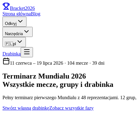
Bracket
2026
Strona główna
Blog
Odkryj
Narzędzia
🇵🇱
pl
Drabinka
11 czerwca – 19 lipca 2026 · 104 mecze · 39 dni
Terminarz Mundialu 2026
Wszystkie mecze, grupy i drabinka
Pełny terminarz pierwszego Mundialu z 48 reprezentacjami. 12 grup
Stwórz własną drabinkę
Zobacz wszystkie fazy