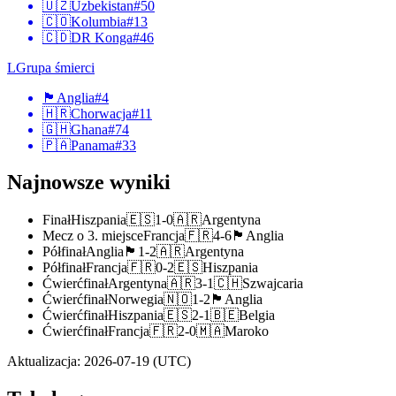
🇺🇿
Uzbekistan
#
50
🇨🇴
Kolumbia
#
13
🇨🇩
DR Konga
#
46
L
Grupa śmierci
🏴󠁧󠁢󠁥󠁮󠁧󠁿
Anglia
#
4
🇭🇷
Chorwacja
#
11
🇬🇭
Ghana
#
74
🇵🇦
Panama
#
33
Najnowsze wyniki
Finał
Hiszpania
🇪🇸
1
-
0
🇦🇷
Argentyna
Mecz o 3. miejsce
Francja
🇫🇷
4
-
6
🏴󠁧󠁢󠁥󠁮󠁧󠁿
Anglia
Półfinał
Anglia
🏴󠁧󠁢󠁥󠁮󠁧󠁿
1
-
2
🇦🇷
Argentyna
Półfinał
Francja
🇫🇷
0
-
2
🇪🇸
Hiszpania
Ćwierćfinał
Argentyna
🇦🇷
3
-
1
🇨🇭
Szwajcaria
Ćwierćfinał
Norwegia
🇳🇴
1
-
2
🏴󠁧󠁢󠁥󠁮󠁧󠁿
Anglia
Ćwierćfinał
Hiszpania
🇪🇸
2
-
1
🇧🇪
Belgia
Ćwierćfinał
Francja
🇫🇷
2
-
0
🇲🇦
Maroko
Aktualizacja
:
2026-07-19
(UTC)