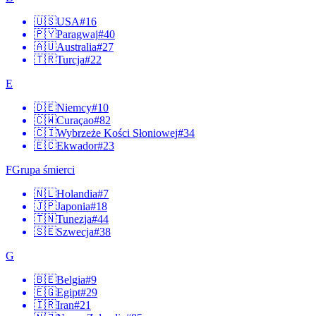
🇺🇸
USA
#
16
🇵🇾
Paragwaj
#
40
🇦🇺
Australia
#
27
🇹🇷
Turcja
#
22
E
🇩🇪
Niemcy
#
10
🇨🇼
Curaçao
#
82
🇨🇮
Wybrzeże Kości Słoniowej
#
34
🇪🇨
Ekwador
#
23
F
Grupa śmierci
🇳🇱
Holandia
#
7
🇯🇵
Japonia
#
18
🇹🇳
Tunezja
#
44
🇸🇪
Szwecja
#
38
G
🇧🇪
Belgia
#
9
🇪🇬
Egipt
#
29
🇮🇷
Iran
#
21