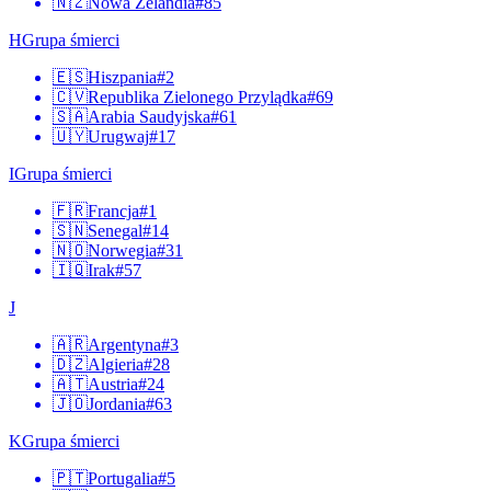
🇳🇿
Nowa Zelandia
#
85
H
Grupa śmierci
🇪🇸
Hiszpania
#
2
🇨🇻
Republika Zielonego Przylądka
#
69
🇸🇦
Arabia Saudyjska
#
61
🇺🇾
Urugwaj
#
17
I
Grupa śmierci
🇫🇷
Francja
#
1
🇸🇳
Senegal
#
14
🇳🇴
Norwegia
#
31
🇮🇶
Irak
#
57
J
🇦🇷
Argentyna
#
3
🇩🇿
Algieria
#
28
🇦🇹
Austria
#
24
🇯🇴
Jordania
#
63
K
Grupa śmierci
🇵🇹
Portugalia
#
5