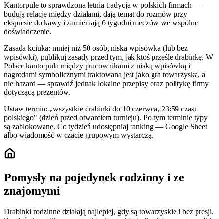
Kantorpule to sprawdzona letnia tradycja w polskich firmach —
budują relacje między działami, dają temat do rozmów przy
ekspresie do kawy i zamieniają 6 tygodni meczów we wspólne
doświadczenie.
Zasada kciuka: mniej niż 50 osób, niska wpisówka (lub bez
wpisówki), publikuj zasady przed tym, jak ktoś prześle drabinkę. W
Polsce kantorpula między pracownikami z niską wpisówką i
nagrodami symbolicznymi traktowana jest jako gra towarzyska, a
nie hazard — sprawdź jednak lokalne przepisy oraz politykę firmy
dotyczącą prezentów.
Ustaw termin: „wszystkie drabinki do 10 czerwca, 23:59 czasu
polskiego" (dzień przed otwarciem turnieju). Po tym terminie typy
są zablokowane. Co tydzień udostępniaj ranking — Google Sheet
albo wiadomość w czacie grupowym wystarczą.
Pomysły na pojedynek rodzinny i ze
znajomymi
Drabinki rodzinne działają najlepiej, gdy są towarzyskie i bez presji.