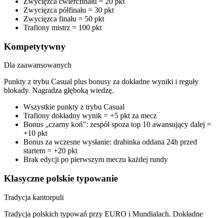
Zwycięzca ćwierćfinału = 20 pkt
Zwycięzca półfinału = 30 pkt
Zwycięzca finału = 50 pkt
Trafiony mistrz = 100 pkt
Kompetytywny
Dla zaawansowanych
Punkty z trybu Casual plus bonusy za dokładne wyniki i reguły
blokady. Nagradza głęboką wiedzę.
Wszystkie punkty z trybu Casual
Trafiony dokładny wynik = +5 pkt za mecz
Bonus „czarny koń": zespół spoza top 10 awansujący dalej =
+10 pkt
Bonus za wczesne wysłanie: drabinka oddana 24h przed
startem = +20 pkt
Brak edycji po pierwszym meczu każdej rundy
Klasyczne polskie typowanie
Tradycja kantorpuli
Tradycja polskich typowań przy EURO i Mundialach. Dokładne