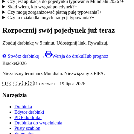
Czy jest aplikacja do pojedynku typowania Mundialu 2026?
+
Skąd wiem, kto wygrał pojedynek?
+
Czy mogę zorganizować płatną pulę typowania?
+
Czy to działa dla innych tradycji typowania?
+
Rozpocznij swój pojedynek już teraz
Zbuduj drabinkę w 5 minut. Udostępnij link. Rywalizuj.
⚽
Stwórz drabinkę
→
Wersja do druku
Hub prognoz
Bracket
2026
Niezależny terminarz Mundialu. Niezwiązany z FIFA.
🇺🇸 🇨🇦 🇲🇽
11 czerwca – 19 lipca 2026
Narzędzia
Drabinka
Edytor drabinki
PDF do druku
Drabinka do wypełnienia
Pusty szablon
Symulator