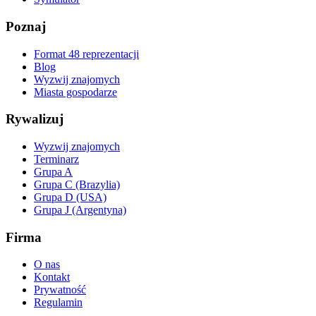
Poznaj
Format 48 reprezentacji
Blog
Wyzwij znajomych
Miasta gospodarze
Rywalizuj
Wyzwij znajomych
Terminarz
Grupa A
Grupa C (Brazylia)
Grupa D (USA)
Grupa J (Argentyna)
Firma
O nas
Kontakt
Prywatność
Regulamin