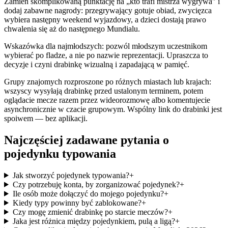
Zamień skomplikowaną punktację na „kto trafi mistrza wygrywa" i
dodaj zabawne nagrody: przegrywający gotuje obiad, zwycięzca
wybiera następny weekend wyjazdowy, a dzieci dostają prawo
chwalenia się aż do następnego Mundialu.
Wskazówka dla najmłodszych: pozwól młodszym uczestnikom
wybierać po fladze, a nie po nazwie reprezentacji. Upraszcza to
decyzje i czyni drabinkę wizualną i zapadającą w pamięć.
Grupy znajomych rozproszone po różnych miastach lub krajach:
wszyscy wysyłają drabinkę przed ustalonym terminem, potem
oglądacie mecze razem przez wideorozmowę albo komentujecie
asynchronicznie w czacie grupowym. Wspólny link do drabinki jest
spoiwem — bez aplikacji.
Najczęściej zadawane pytania o
pojedynku typowania
Jak stworzyć pojedynek typowania?
+
Czy potrzebuję konta, by zorganizować pojedynek?
+
Ile osób może dołączyć do mojego pojedynku?
+
Kiedy typy powinny być zablokowane?
+
Czy mogę zmienić drabinkę po starcie meczów?
+
Jaka jest różnica między pojedynkiem, pulą a ligą?
+