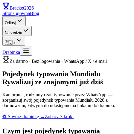
Bracket
2026
Strona główna
Blog
Odkryj
Narzędzia
🇵🇱
pl
Drabinka
Za darmo · Bez logowania · WhatsApp / X / e-mail
Pojedynek typowania Mundialu
Rywalizuj ze znajomymi już dziś
Kantorpula, rodzinny czat, typowanie przez WhatsApp —
zorganizuj swój pojedynek typowania Mundialu 2026 z
darmowymi, łatwymi do udostępnienia linkami do drabinki.
⚽
Stwórz drabinkę
→
Zobacz 3 kroki
Czym jest pojedynek typowania