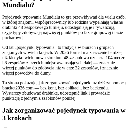
Mundialu?
Pojedynek typowania Mundialu to gra przewidywań dla wielu osób,
w której znajomi, współpracownicy lub rodzina wypełniają własne
drabinki 48-zespołowego turnieju, udostępniają je i rywalizują,
czyje typy zdobywają najwięcej punktów po fazie grupowej i fazie
pucharowej.
Od lat „pojedynki typowania" to tradycja w biurach i grupach
znajomych w wielu krajach. W 2026 format ma znaczenie bardziej
niż kiedykolwiek: nowa struktura 48-zespołowa oznacza 104 mecze
i 8 zespołów z trzecich miejsc awansujących dalej — znacznie
więcej punktów do zdobycia niż w erze 32 zespołów, i znacznie
więcej powodów do dumy.
Ta strona pokazuje, jak zorganizować pojedynek już dziś za pomocą
bracket2026.com — bez kont, bez aplikacji, bez backendu.
Wystarczy zbudować drabinkę, udostępnić link i prowadzić
punktację z jednym z szablonów poniżej.
Jak zorganizować pojedynek typowania w
3 krokach