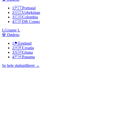
1
🇵🇹
Portugal
2
🇺🇿
Uzbekistan
3
🇨🇴
Colombia
4
🇨🇩
DR Congo
L
Gruppe L
💀 Dødens
1
🏴󠁧󠁢󠁥󠁮󠁧󠁿
England
2
🇭🇷
Croatia
3
🇬🇭
Ghana
4
🇵🇦
Panama
Se hele sluttspilltreet
→