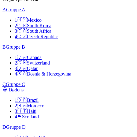
A
Gruppe A
1
🇲🇽
Mexico
2
🇰🇷
South Korea
3
🇿🇦
South Africa
4
🇨🇿
Czech Republic
B
Gruppe B
1
🇨🇦
Canada
2
🇨🇭
Switzerland
3
🇶🇦
Qatar
4
🇧🇦
Bosnia & Herzegovina
C
Gruppe C
💀 Dødens
1
🇧🇷
Brazil
2
🇲🇦
Morocco
3
🇭🇹
Haiti
4
🏴󠁧󠁢󠁳󠁣󠁴󠁿
Scotland
D
Gruppe D