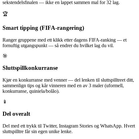
sekstendelsfinalen — ikke en lappet sammen mal for 32 lag.
🏆
Smart tipping (FIFA-rangering)
Ranger gruppene med ett klikk etter dagens FIFA-ranking — et
fornuftig utgangspunkt — så endrer du hvilket lag du vil.
🎯
Sluttspillkonkurranse
Kjør en konkurranse med venner — del lenken til sluttspilltreet ditt,
sammenlign tips og kår vinneren med en av 3 maler (uformell,
konkurranse, quiniela/bolão).
📱
Del overalt
Del med ett trykk til Twitter, Instagram Stories og WhatsApp. Hvert
sluttspilltre får sin egen unike lenke.