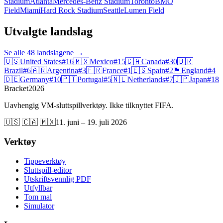
Stadium
Atlanta
Mercedes-Benz Stadium
Toronto
BMO
Field
Miami
Hard Rock Stadium
Seattle
Lumen Field
Utvalgte landslag
Se alle 48 landslagene
→
🇺🇸
United States
#
16
🇲🇽
Mexico
#
15
🇨🇦
Canada
#
30
🇧🇷
Brazil
#
6
🇦🇷
Argentina
#
3
🇫🇷
France
#
1
🇪🇸
Spain
#
2
🏴󠁧󠁢󠁥󠁮󠁧󠁿
England
#
4
🇩🇪
Germany
#
10
🇵🇹
Portugal
#
5
🇳🇱
Netherlands
#
7
🇯🇵
Japan
#
18
Bracket
2026
Uavhengig VM-sluttspillverktøy. Ikke tilknyttet FIFA.
🇺🇸 🇨🇦 🇲🇽
11. juni – 19. juli 2026
Verktøy
Tippeverktøy
Sluttspill-editor
Utskriftsvennlig PDF
Utfyllbar
Tom mal
Simulator