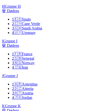
H
Gruppe H
💀 Dødens
1
🇪🇸
Spain
2
🇨🇻
Cape Verde
3
🇸🇦
Saudi Arabia
4
🇺🇾
Uruguay
I
Gruppe I
💀 Dødens
1
🇫🇷
France
2
🇸🇳
Senegal
3
🇳🇴
Norway
4
🇮🇶
Iraq
J
Gruppe J
1
🇦🇷
Argentina
2
🇩🇿
Algeria
3
🇦🇹
Austria
4
🇯🇴
Jordan
K
Gruppe K
💀 Dødens