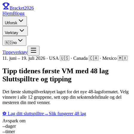
Bracket
2026
Hjem
Blogg
Utforsk
Verktøy
🇳🇴
no
Tippeverktøy
11. juni – 19. juli 2026 · USA 🇺🇸 · Canada 🇨🇦 · Mexico 🇲🇽
Tipp tidenes første VM med 48 lag
Sluttspilltre og tipping
Det første sluttspillverktøyet laget for det nye 48-lagsformatet. Velg
vinnere i alle 12 gruppene, sett opp din sekstendelsfinale og del
mesteren din med venner.
⚽
Lag ditt sluttspilltre
→
Slik fungerer 48 lag
Avspark om
--
dager
--
timer