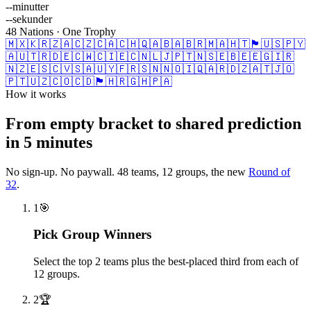
--
minutter
--
sekunder
48 Nations · One Trophy
🇲🇽
🇰🇷
🇿🇦
🇨🇿
🇨🇦
🇨🇭
🇶🇦
🇧🇦
🇧🇷
🇲🇦
🇭🇹
🏴󠁧󠁢󠁳󠁣󠁴󠁿
🇺🇸
🇵🇾
🇦🇺
🇹🇷
🇩🇪
🇨🇼
🇨🇮
🇪🇨
🇳🇱
🇯🇵
🇹🇳
🇸🇪
🇧🇪
🇪🇬
🇮🇷
🇳🇿
🇪🇸
🇨🇻
🇸🇦
🇺🇾
🇫🇷
🇸🇳
🇳🇴
🇮🇶
🇦🇷
🇩🇿
🇦🇹
🇯🇴
🇵🇹
🇺🇿
🇨🇴
🇨🇩
🏴󠁧󠁢󠁥󠁮󠁧󠁿
🇭🇷
🇬🇭
🇵🇦
How it works
From empty bracket to shared prediction
in 5 minutes
No sign-up. No paywall. 48 teams, 12 groups, the new
Round of
32
.
1
🎯
Pick Group Winners
Select the top 2 teams plus the best-placed third from each of
12 groups.
2
🏆