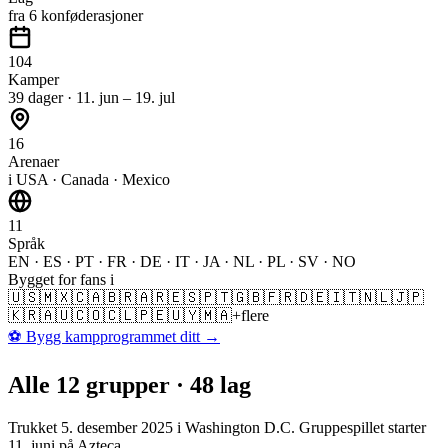
fra 6 konføderasjoner
104
Kamper
39 dager · 11. jun – 19. jul
16
Arenaer
i USA · Canada · Mexico
11
Språk
EN · ES · PT · FR · DE · IT · JA · NL · PL · SV · NO
Bygget for fans i
🇺🇸
🇲🇽
🇨🇦
🇧🇷
🇦🇷
🇪🇸
🇵🇹
🇬🇧
🇫🇷
🇩🇪
🇮🇹
🇳🇱
🇯🇵
🇰🇷
🇦🇺
🇨🇴
🇨🇱
🇵🇪
🇺🇾
🇲🇦
+flere
⚽
Bygg kampprogrammet ditt
→
Alle 12 grupper · 48 lag
Trukket 5. desember 2025 i Washington D.C. Gruppespillet starter
11. juni på Azteca.