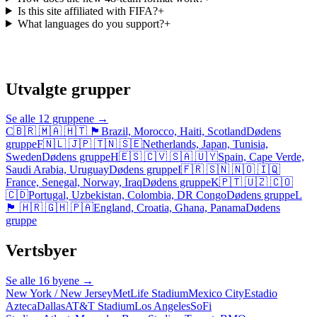
Is this site affiliated with FIFA?
+
What languages do you support?
+
Utvalgte grupper
Se alle 12 gruppene
→
C
🇧🇷 🇲🇦 🇭🇹 🏴󠁧󠁢󠁳󠁣󠁴󠁿
Brazil, Morocco, Haiti, Scotland
Dødens
gruppe
F
🇳🇱 🇯🇵 🇹🇳 🇸🇪
Netherlands, Japan, Tunisia,
Sweden
Dødens gruppe
H
🇪🇸 🇨🇻 🇸🇦 🇺🇾
Spain, Cape Verde,
Saudi Arabia, Uruguay
Dødens gruppe
I
🇫🇷 🇸🇳 🇳🇴 🇮🇶
France, Senegal, Norway, Iraq
Dødens gruppe
K
🇵🇹 🇺🇿 🇨🇴
🇨🇩
Portugal, Uzbekistan, Colombia, DR Congo
Dødens gruppe
L
🏴󠁧󠁢󠁥󠁮󠁧󠁿 🇭🇷 🇬🇭 🇵🇦
England, Croatia, Ghana, Panama
Dødens
gruppe
Vertsbyer
Se alle 16 byene
→
New York / New Jersey
MetLife Stadium
Mexico City
Estadio
Azteca
Dallas
AT&T Stadium
Los Angeles
SoFi