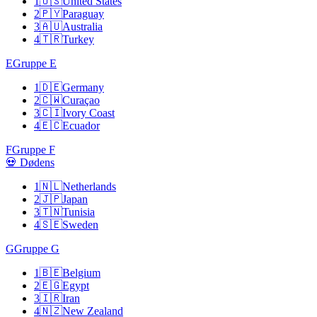
1
🇺🇸
United States
2
🇵🇾
Paraguay
3
🇦🇺
Australia
4
🇹🇷
Turkey
E
Gruppe E
1
🇩🇪
Germany
2
🇨🇼
Curaçao
3
🇨🇮
Ivory Coast
4
🇪🇨
Ecuador
F
Gruppe F
💀 Dødens
1
🇳🇱
Netherlands
2
🇯🇵
Japan
3
🇹🇳
Tunisia
4
🇸🇪
Sweden
G
Gruppe G
1
🇧🇪
Belgium
2
🇪🇬
Egypt
3
🇮🇷
Iran
4
🇳🇿
New Zealand