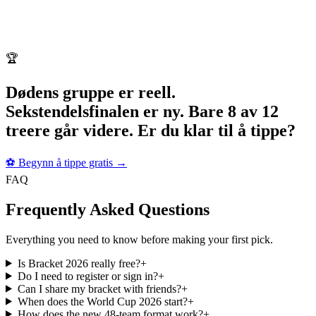
🏆
Dødens gruppe er reell.
Sekstendelsfinalen er ny. Bare 8 av 12
treere går videre. Er du klar til å tippe?
⚽
Begynn å tippe gratis
→
FAQ
Frequently Asked Questions
Everything you need to know before making your first pick.
Is Bracket 2026 really free?
+
Do I need to register or sign in?
+
Can I share my bracket with friends?
+
When does the World Cup 2026 start?
+
How does the new 48-team format work?
+