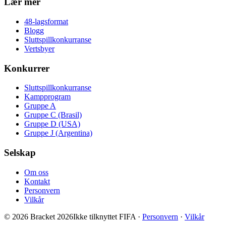
Lær mer
48-lagsformat
Blogg
Sluttspillkonkurranse
Vertsbyer
Konkurrer
Sluttspillkonkurranse
Kampprogram
Gruppe A
Gruppe C (Brasil)
Gruppe D (USA)
Gruppe J (Argentina)
Selskap
Om oss
Kontakt
Personvern
Vilkår
© 2026 Bracket 2026
Ikke tilknyttet FIFA
·
Personvern
·
Vilkår