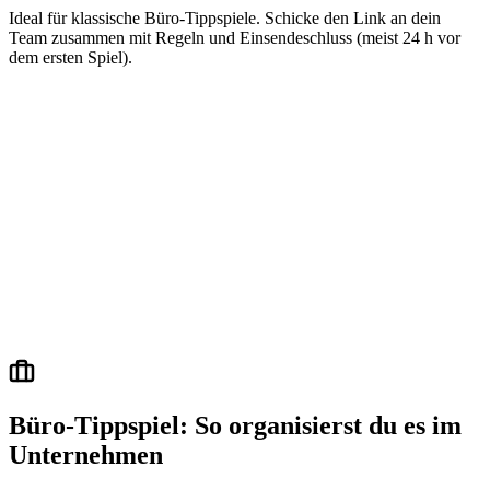
Ideal für klassische Büro-Tippspiele. Schicke den Link an dein
Team zusammen mit Regeln und Einsendeschluss (meist 24 h vor
dem ersten Spiel).
Büro-Tippspiel: So organisierst du es im
Unternehmen