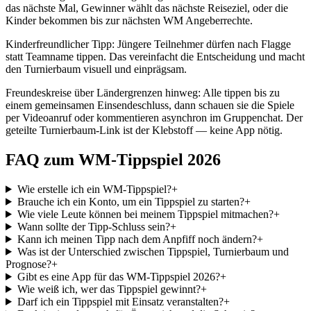
das nächste Mal, Gewinner wählt das nächste Reiseziel, oder die
Kinder bekommen bis zur nächsten WM Angeberrechte.
Kinderfreundlicher Tipp: Jüngere Teilnehmer dürfen nach Flagge
statt Teamname tippen. Das vereinfacht die Entscheidung und macht
den Turnierbaum visuell und einprägsam.
Freundeskreise über Ländergrenzen hinweg: Alle tippen bis zu
einem gemeinsamen Einsendeschluss, dann schauen sie die Spiele
per Videoanruf oder kommentieren asynchron im Gruppenchat. Der
geteilte Turnierbaum-Link ist der Klebstoff — keine App nötig.
FAQ zum WM-Tippspiel 2026
Wie erstelle ich ein WM-Tippspiel?
+
Brauche ich ein Konto, um ein Tippspiel zu starten?
+
Wie viele Leute können bei meinem Tippspiel mitmachen?
+
Wann sollte der Tipp-Schluss sein?
+
Kann ich meinen Tipp nach dem Anpfiff noch ändern?
+
Was ist der Unterschied zwischen Tippspiel, Turnierbaum und
Prognose?
+
Gibt es eine App für das WM-Tippspiel 2026?
+
Wie weiß ich, wer das Tippspiel gewinnt?
+
Darf ich ein Tippspiel mit Einsatz veranstalten?
+