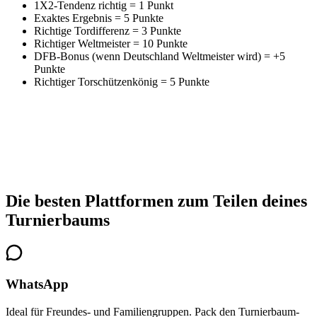
1X2-Tendenz richtig = 1 Punkt
Exaktes Ergebnis = 5 Punkte
Richtige Tordifferenz = 3 Punkte
Richtiger Weltmeister = 10 Punkte
DFB-Bonus (wenn Deutschland Weltmeister wird) = +5
Punkte
Richtiger Torschützenkönig = 5 Punkte
Die besten Plattformen zum Teilen deines
Turnierbaums
WhatsApp
Ideal für Freundes- und Familiengruppen. Pack den Turnierbaum-