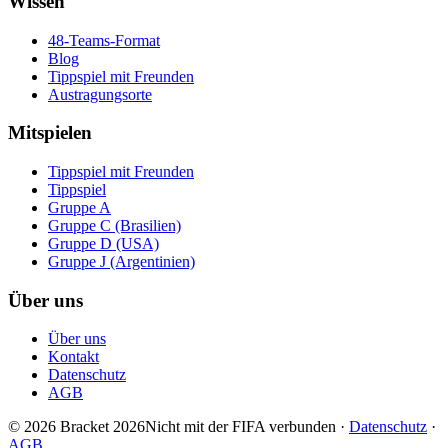
Wissen
48-Teams-Format
Blog
Tippspiel mit Freunden
Austragungsorte
Mitspielen
Tippspiel mit Freunden
Tippspiel
Gruppe A
Gruppe C (Brasilien)
Gruppe D (USA)
Gruppe J (Argentinien)
Über uns
Über uns
Kontakt
Datenschutz
AGB
© 2026 Bracket 2026
Nicht mit der FIFA verbunden
·
Datenschutz
·
AGB